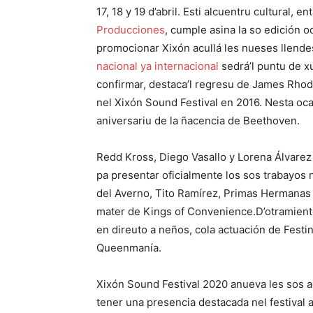
17, 18 y 19 d’abril. Esti alcuentru cultural, 
Producciones
, cumple asina la so edición oc
promocionar Xixón acullá les nueses llend
nacional ya internacional
sedrá’l puntu de xu
confirmar, destaca’l regresu de James Rhod
nel Xixón Sound Festival en 2016. Nesta ocas
aniversariu de la ñacencia de Beethoven.
Redd Kross, Diego Vasallo y Lorena Álvarez
pa presentar oficialmente los sos trabayos
del Averno, Tito Ramírez, Primas Hermanas 
mater de Kings of Convenience.D’otramiente,
en direuto a neños, cola actuación de Festi
Queenmanía.
Xixón Sound Festival 2020 anueva les sos ac
tener una presencia destacada nel festival 