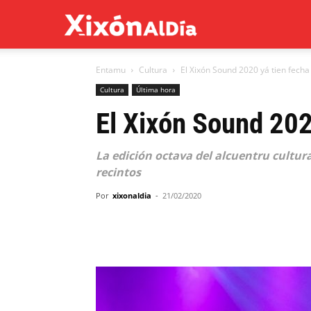
Xixón
Entamu
Cultura
El Xixón Sound 2020 yá tien fecha
al
Cultura
Última hora
El Xixón Sound 202
día
La edición octava del alcuentru cultural
recintos
Por
xixonaldia
-
21/02/2020