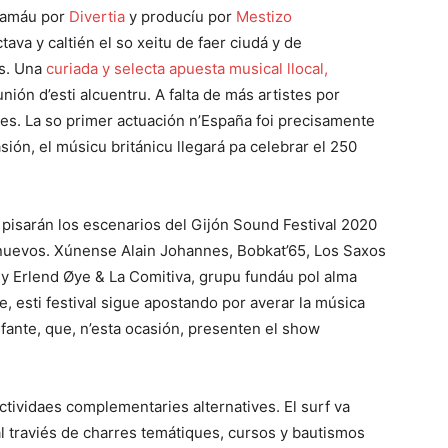
entamáu por
Divertia
y producíu por
Mestizo
tava y caltién el so xeitu de faer ciudá y de
es. Una
curiada y selecta apuesta musical llocal,
nión d’esti alcuentru. A falta de más artistes por
es. La so primer actuación n’España foi precisamente
ión, el músicu británicu llegará pa celebrar el 250
 pisarán los escenarios del Gijón Sound Festival 2020
 nuevos. Xúnense Alain Johannes, Bobkat’65, Los Saxos
y Erlend Øye & La Comitiva, grupu fundáu pol alma
 esti festival sigue apostando por averar la música
nfante, que, n’esta ocasión, presenten el show
tividaes complementaries alternatives. El surf va
al traviés de charres temátiques, cursos y bautismos