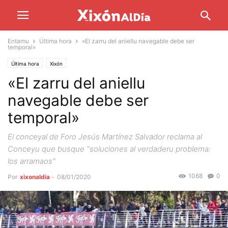
Entamu
Última hora
«El zarru del aniellu navegable debe ser
temporal»
Última hora
Xixón
«El zarru del aniellu
navegable debe ser
temporal»
El conceyal de Foro Jesús Martínez Salvador reclama al
Conceyu que busque "soluciones al verdaderu problema:
los arramaos"
1068
0
Por
xixonaldia
-
08/01/2020