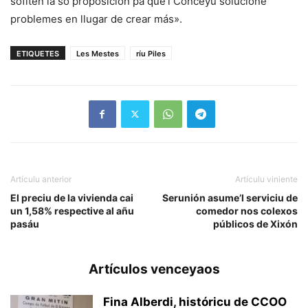
sofiten la so proposición pa que’l Conceyu solucione
problemes en llugar de crear más».
ETIQUETES
Les Mestes
ríu Piles
Artículu anterior
Artículu viniente
El preciu de la vivienda cai
Serunión asume’l serviciu de
un 1,58% respective al añu
comedor nos colexos
pasáu
públicos de Xixón
Artículos venceyaos
Fina Alberdi, históricu de CCOO