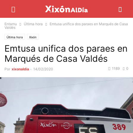
Entamu
Última hora
Emtusa unifica dos paraes en Marqués de Casa
Valdés
Última hora
Xixón
Emtusa unifica dos paraes en
Marqués de Casa Valdés
1189
0
Por
xixonaldia
-
14/02/2020