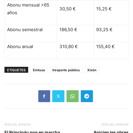
Abonu mensual >65
30,50 €
15,25 €
años
Abonu semestral
186,50 €
93,25 €
Abonu anual
310,80 €
155,40 €
ETIQUETES
Emtusa
tresporte públicu
Xixón
Artículu anterior
Artículu viniente
El Principáu pon en marcha
Anicien les obres