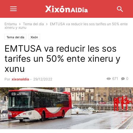
Entamu
Tema del día
EMTUSA va reducir les sos tarifes un 50% ente
xineru y xunu
Tema del día
Xixón
EMTUSA va reducir les sos
tarifes un 50% ente xineru y
xunu
671
0
Por
xixonaldia
-
29/12/2022