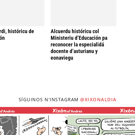
di, históricu de
Alcuerdu históricu col
ón
Ministeriu d’Educación pa
reconocer la especialidá
docente d’asturianu y
eonaviegu
SÍGUINOS N'INSTAGRAM
@XIXONALDIA