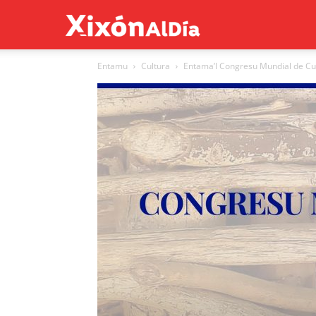
Xixón
Entamu
Cultura
Entama’l Congresu Mundial de Cu
al
día