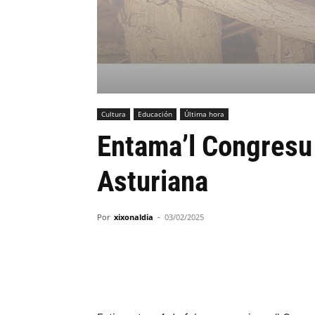
Cultura
Educación
Última hora
Entama’l Congresu
Asturiana
Por
xixonaldia
-
03/02/2025