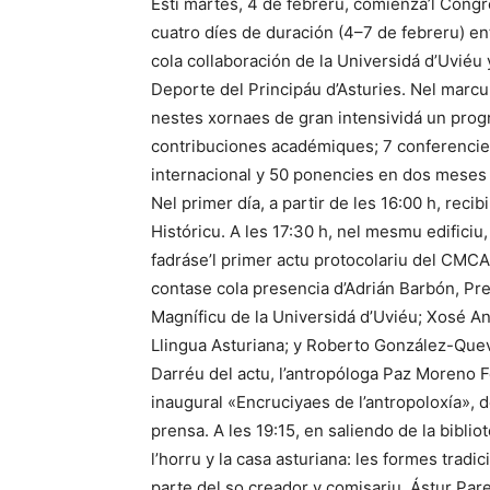
Esti martes, 4 de febreru, comienza’l Cong
cuatro díes de duración (4–7 de febreru) e
cola collaboración de la Universidá d’Uviéu y
Deporte del Principáu d’Asturies. Nel marcu 
nestes xornaes de gran intensividá un prog
contribuciones académiques; 7 conferencies
internacional y 50 ponencies en dos meses
Nel primer día, a partir de les 16:00 h, recib
Históricu. A les 17:30 h, nel mesmu edificiu,
fadráse’l primer actu protocolariu del CMCA,
contase cola presencia d’Adrián Barbón, Pres
Magníficu de la Universidá d’Uviéu; Xosé A
Llingua Asturiana; y Roberto González-Qu
Darréu del actu, l’antropóloga Paz Moreno F
inaugural «Encruciyaes de l’antropoloxía», d
prensa. A les 19:15, en saliendo de la biblio
l’horru y la casa asturiana: les formes tradi
parte del so creador y comisariu, Ástur Par