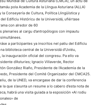
resu Mundial de Cultura Asturiana (CMCA), un actu de
ntamáu pola Academia de la Llingua Asturiana (ALLA)
 la Conseyería de Cultura, Política Llingüística y
del Edificiu Históricu de la Universidá, ufiértase
rama con alredor de 60
 plenaries al cargu d’antropólogos con impautu
 simultánees.
iráse a participantes ya inscritos nel patiu del Edificiu
 na biblioteca central de la Universidá d’Uviéu,
 la inauguración oficial del congresu. Pa ello va
idente d’Asturies; Ignacio Villaverde, Rector
ntón González Riaño, Presidente de l’Academia de la
evedo, Presidente del Comité Organizador del CMCA25.
eliu, de la UNED, va encargase de dar la conferencia
e la que s’axunta un resume a lo cabero d’esta nota de
teca, habrá una visita guiada a la esposición «Al rodiu
cionales» de
edes.