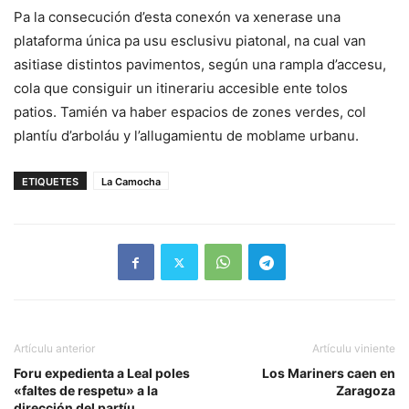
Pa la consecución d’esta conexón va xenerase una
plataforma única pa usu esclusivu piatonal, na cual van
asitiase distintos pavimentos, según una rampla d’accesu,
cola que consiguir un itinerariu accesible ente tolos
patios. Tamién va haber espacios de zones verdes, col
plantíu d’arboláu y l’allugamientu de moblame urbanu.
ETIQUETES
La Camocha
Artículu anterior
Artículu viniente
Foru expedienta a Leal poles
Los Mariners caen en
«faltes de respetu» a la
Zaragoza
dirección del partíu