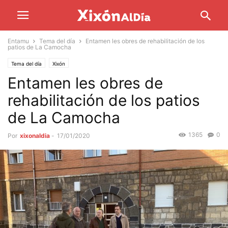
Entamu
Tema del día
Entamen les obres de rehabilitación de los
patios de La Camocha
Tema del día
Xixón
Entamen les obres de
rehabilitación de los patios
de La Camocha
1365
0
Por
xixonaldia
-
17/01/2020