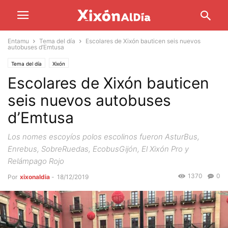
Entamu
Tema del día
Escolares de Xixón bauticen seis nuevos
autobuses d’Emtusa
Tema del día
Xixón
Escolares de Xixón bauticen
seis nuevos autobuses
d’Emtusa
Los nomes escoyíos polos escolinos fueron AsturBus,
Enrebus, SobreRuedas, EcobusGijón, El Xixón Pro y
Relámpago Rojo
1370
0
Por
xixonaldia
-
18/12/2019