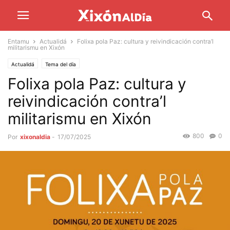
Entamu
Actualidá
Folixa pola Paz: cultura y reivindicación contra’l
militarismu en Xixón
Actualidá
Tema del día
Folixa pola Paz: cultura y
reivindicación contra’l
militarismu en Xixón
800
0
Por
xixonaldia
-
17/07/2025