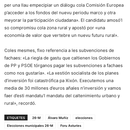
per una llau empecipiar un diálogu cola Comisión Europea
p’acceder a los fondos del nuevu periodu marco y otra
meyorar la participación ciudadana». El candidatu amosó’l
so compromisu cola zona rural y apostó por «una
economía de valor que vertebre un nuevu futuru rural».
Coles mesmes, fixo referencia a les subvenciones de
fachaes: «La riegla de gastu que caltienen los Gobiernos
de PP y PSOE tórganos pagar les subvenciones a fachaes
como nos gustaría». «La xestión socialista de los planes
d’inversión foi catastrófica pa Xixón. Executemos una
media de 30 millones d’euros añales n’inversión y vamos
faer d’esti mandatu’l mandatu del caltenimientu urbano y
rural», recordó.
ETIQUETES
26-M
Álvaro Muñiz
elecciones
Elecciones municipales 26-M
Foru Asturies