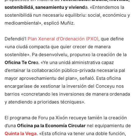
sostenibilidá, saneamientu y viviend
a. «Entendemos la
sostenibilidá nun necesariu equilibriu: social, económicu y
medioambiental», esplicó Muñiz.
Defendió’l
Plan Xeneral d’Ordenación (PXO)
, que define
«una ciudá compacta que quier crecer de manera
sostenible». Pa desenvolvelu, propunxo la creación de la
Oficina Te Cre
a. «Ye una unidá alministrativa capaz
d’entainar la collaboración público-privada necesaria pal
mayor aprovechamientu del plan», señaló. Esta oficina
encargaríase de xestionar la inversión del Conceyu nos
barrios «concretando les inversiones de manera ordenada
y atendiendo a prioridaes técniques».
El programa de Foru pa Xixón recueye tamién la creación
d’una
Oficina pa la Economía Circular
nel equipamientu de
Quinta la Vega
. «Esta oficina va tener una doble función,