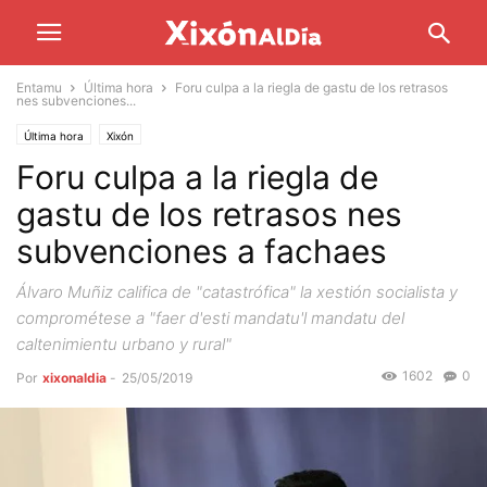
Entamu
Última hora
Foru culpa a la riegla de gastu de los retrasos
nes subvenciones...
Última hora
Xixón
Foru culpa a la riegla de
gastu de los retrasos nes
subvenciones a fachaes
Álvaro Muñiz califica de "catastrófica" la xestión socialista y
comprométese a "faer d'esti mandatu'l mandatu del
caltenimientu urbano y rural"
1602
0
Por
xixonaldia
-
25/05/2019