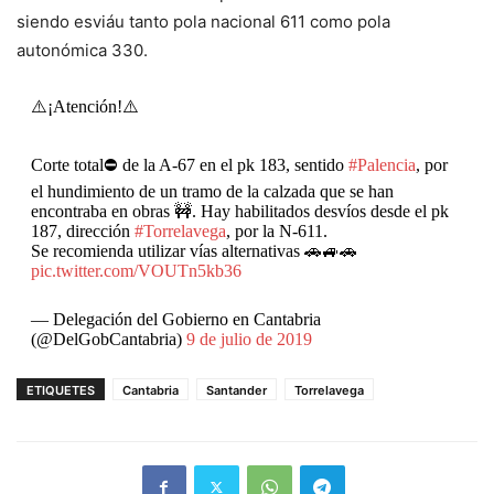
siendo esviáu tanto pola nacional 611 como pola
autonómica 330.
⚠️¡Atención!⚠️
Corte total⛔️ de la A-67 en el pk 183, sentido
#Palencia
, por
el hundimiento de un tramo de la calzada que se han
encontraba en obras 🚧. Hay habilitados desvíos desde el pk
187, dirección
#Torrelavega
, por la N-611.
Se recomienda utilizar vías alternativas 🚗🚙🚗
pic.twitter.com/VOUTn5kb36
— Delegación del Gobierno en Cantabria
(@DelGobCantabria)
9 de julio de 2019
ETIQUETES
Cantabria
Santander
Torrelavega