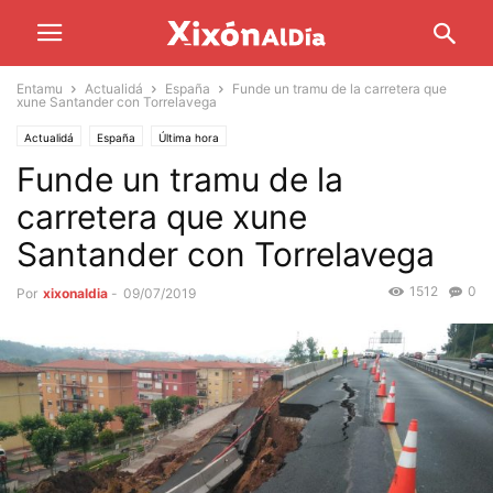
Entamu
Actualidá
España
Funde un tramu de la carretera que
xune Santander con Torrelavega
Actualidá
España
Última hora
Funde un tramu de la
carretera que xune
Santander con Torrelavega
1512
0
Por
xixonaldia
-
09/07/2019