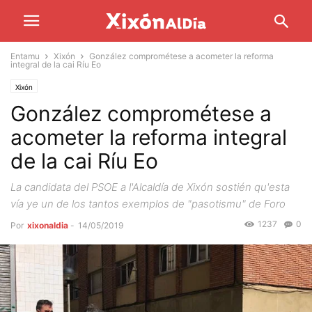
Entamu
Xixón
González comprométese a acometer la reforma
integral de la cai Ríu Eo
Xixón
González comprométese a
acometer la reforma integral
de la cai Ríu Eo
La candidata del PSOE a l'Alcaldía de Xixón sostién qu'esta
vía ye un de los tantos exemplos de "pasotismu" de Foro
1237
0
Por
xixonaldia
-
14/05/2019