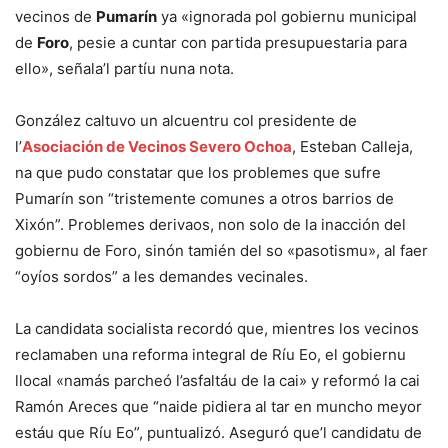
vecinos de
Pumarín
ya «ignorada pol gobiernu municipal
de
Foro
, pesie a cuntar con partida presupuestaria para
ello», señala’l partíu nuna nota.
González caltuvo un alcuentru col presidente de
l’
Asociación de Vecinos Severo Ochoa
, Esteban Calleja,
na que pudo constatar que los problemes que sufre
Pumarín son “tristemente comunes a otros barrios de
Xixón”. Problemes derivaos, non solo de la inacción del
gobiernu de Foro, sinón tamién del so «pasotismu», al faer
“oyíos sordos” a les demandes vecinales.
La candidata socialista recordó que, mientres los vecinos
reclamaben una reforma integral de Ríu Eo, el gobiernu
llocal «namás parcheó l’asfaltáu de la cai» y reformó la cai
Ramón Areces que “naide pidiera al tar en muncho meyor
estáu que Ríu Eo”, puntualizó. Aseguró que’l candidatu de