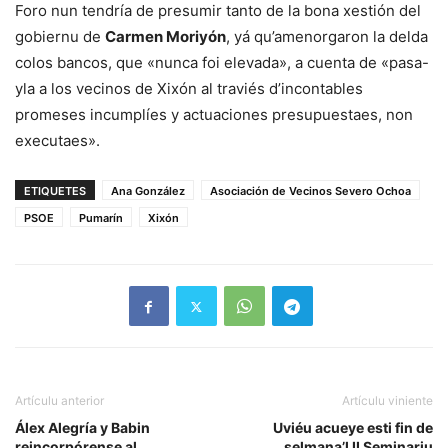
Foro nun tendría de presumir tanto de la bona xestión del
gobiernu de
Carmen Moriyón
, yá qu’amenorgaron la delda
colos bancos, que «nunca foi elevada», a cuenta de «pasa-
yla a los vecinos de Xixón al traviés d’incontables
promeses incumplíes y actuaciones presupuestaes, non
executaes».
ETIQUETES
Ana González
Asociación de Vecinos Severo Ochoa
PSOE
Pumarín
Xixón
Artículu anterior
Artículu viniente
Álex Alegría y Babin
Uviéu acueye esti fin de
reincorpórense al
selmana’l II Seminariu