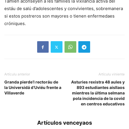
Tamién aconseyen a les families la vixilancia activa del
estáu de salú d’adolescentes y convivientes, sobremanera
si estos postreros son mayores o tienen enfermedaes
cróniques.
Artículu anterior
Artículu viniente
Granda pierde’l rectoráu de
Asturies rexistra 48 aules y
la Universidá d’Uviéu frente a
893 estudiantes aisllaos
Villaverde
mientres la última selmana
pola incidencia de la covid
en centros educativos
Artículos venceyaos