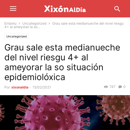
Entamu
Uncategorized
Grau sale esta medianueche del nivel riesgu
4+ al ameyorar la so...
Uncategorized
Grau sale esta medianueche
del nivel riesgu 4+ al
ameyorar la so situación
epidemiolóxica
747
0
Por
xixonaldia
-
15/02/2021