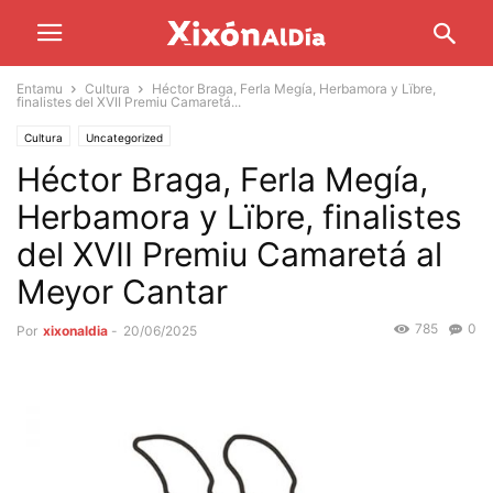
Entamu
Cultura
Héctor Braga, Ferla Megía, Herbamora y Lïbre,
finalistes del XVII Premiu Camaretá...
Cultura
Uncategorized
Héctor Braga, Ferla Megía,
Herbamora y Lïbre, finalistes
del XVII Premiu Camaretá al
Meyor Cantar
785
0
Por
xixonaldia
-
20/06/2025