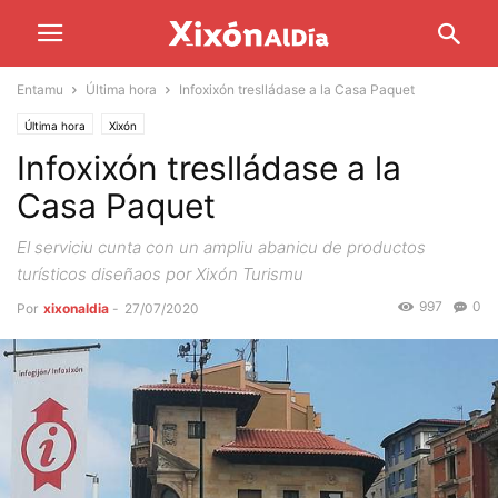
Entamu
Última hora
Infoxixón treslládase a la Casa Paquet
Última hora
Xixón
Infoxixón treslládase a la
Casa Paquet
El serviciu cunta con un ampliu abanicu de productos
turísticos diseñaos por Xixón Turismu
997
0
Por
xixonaldia
-
27/07/2020