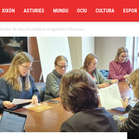
XIXÓN
ASTURIES
MUNDU
OCIU
CULTURA
ESPOR
lredor de dos mil empleos irregulares n’Asturies