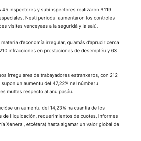
 45 inspectores y subinspectores realizaron 6.119
 especiales. Nesti periodu, aumentaron los controles
s visites venceyaes a la seguridá y la salú.
 materia d’economía irregular, qu’amás d’aprucir cerca
210 infracciones en prestaciones de desempléu y 63
os irregulares de trabayadores estranxeros, con 212
to supon un aumentu del 47,22% nel númberu
 les multes respecto al añu pasáu.
ducióse un aumentu del 14,23% na cuantía de los
s de lliquidación, requerimientos de cuotes, informes
ía Xeneral, etcétera) hasta algamar un valor global de