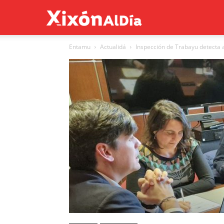
Xixón
Entamu
Actualidá
Inspección de Trabayu detecta a
al
día