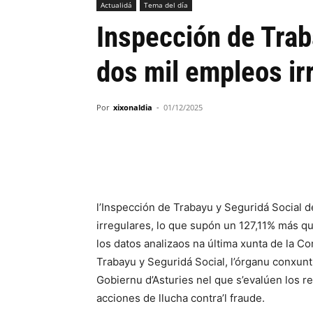
Actualidá
Tema del día
Inspección de Trab
dos mil empleos ir
Por
xixonaldia
-
01/12/2025
l’Inspección de Trabayu y Seguridá Social d
irregulares, lo que supón un 127,11% más qu
los datos analizaos na última xunta de la C
Trabayu y Seguridá Social, l’órganu conxunt
Gobiernu d’Asturies nel que s’evalúen los re
acciones de llucha contra’l fraude.