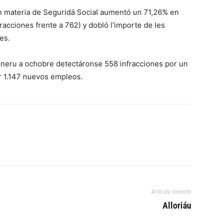
 materia de Seguridá Social aumentó un 71,26% en
racciones frente a 762) y dobló l’importe de les
es.
ineru a ochobre detectáronse 558 infracciones por un
ir 1.147 nuevos empleos.
Artículu viniente
Alloriáu