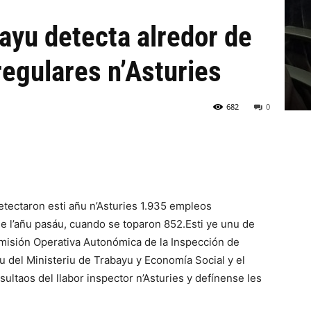
ayu detecta alredor de
regulares n’Asturies
682
0
etectaron esti añu n’Asturies 1.935 empleos
e l’añu pasáu, cuando se toparon 852.Esti ye unu de
omisión Operativa Autonómica de la Inspección de
u del Ministeriu de Trabayu y Economía Social y el
sultaos del llabor inspector n’Asturies y defínense les