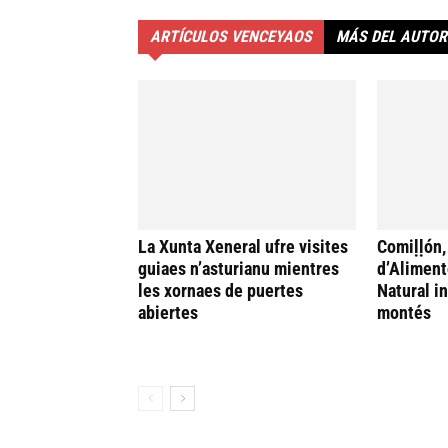
ARTÍCULOS VENCEYAOS
MÁS DEL AUTOR
La Xunta Xeneral ufre visites
Comiḷḷón,
guiaes n’asturianu mientres
d’Aliment
les xornaes de puertes
Natural i
abiertes
montés