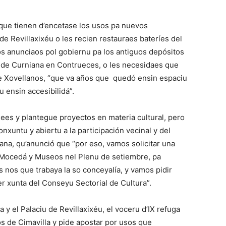
 que tienen d’encetase los usos pa nuevos
e Revillaxixéu o les recien restauraes bateríes del
os anunciaos pol gobiernu pa los antiguos depósitos
 de Curniana en Contrueces, o les necesidaes que
e Xovellanos, “que va años que quedó ensin espaciu
u ensin accesibilidá”.
dees y plantegue proyectos en materia cultural, pero
untu y abiertu a la participación vecinal y del
Llana, qu’anunció que “por eso, vamos solicitar una
 Mocedá y Museos nel Plenu de setiembre, pa
 nos que trabaya la so conceyalía, y vamos pidir
er xunta del Conseyu Sectorial de Cultura”.
y el Palaciu de Revillaxixéu, el voceru d’IX refuga
cos de Cimavilla y pide apostar por usos que