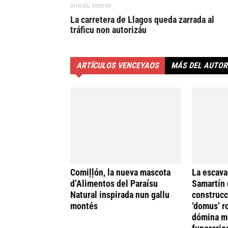
Artículu anterior
La carretera de Llagos queda zarrada al
tráficu non autorizáu
ARTÍCULOS VENCEYAOS
MÁS DEL AUTOR
Comiḷḷón, la nueva mascota
La escava
d’Alimentos del Paraísu
Samartín 
Natural inspirada nun gallu
construcc
montés
‘domus’ r
dómina me