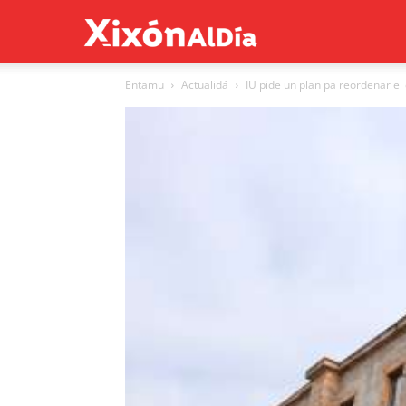
Xixón
Entamu
Actualidá
IU pide un plan pa reordenar el
al
día