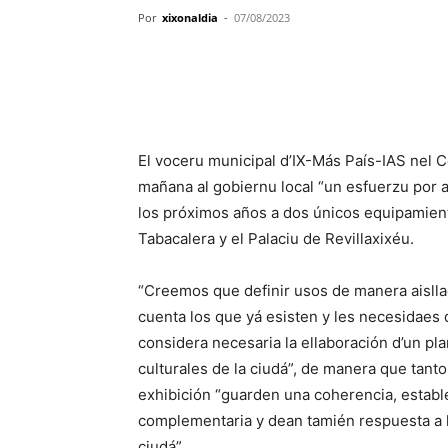
Por
xixonaldia
-
07/08/2023
El voceru municipal d’IX-Más País-IAS nel C
mañana al gobiernu local “un esfuerzu por am
los próximos años a dos únicos equipamient
Tabacalera y el Palaciu de Revillaxixéu.
“Creemos que definir usos de manera aisll
cuenta los que yá esisten y les necesidaes 
considera necesaria la ellaboración d’un pl
culturales de la ciudá”, de manera que tant
exhibición “guarden una coherencia, estab
complementaria y dean tamién respuesta a le
ciudá”.