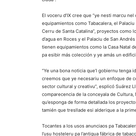
El voceru d’IX cree que “ye nesti marcu nel
equipamientos como Tabacalera, el Palaciu d
Cerru de Santa Catalina”, proyectos como l
d’agua en Roces y el Palaciu de San Andrés
tienen equipamientos como la Casa Natal d
pa esibir más colección y ye amás un edifici
“Ye una bona noticia que’l gobiernu tenga i
creemos que ye necesariu un enfoque de conx
sector cultural y creativu”, esplicó Suárez 
comparecencia de la conceyala de Cultura,
qu’esponga de forma detallada los proyectos
tamién que tresllade esi alderique a la prim
Tocantes a los usos anunciaos pa Tabacalera 
l’usu hosteleru pa l’antigua fábrica de taba