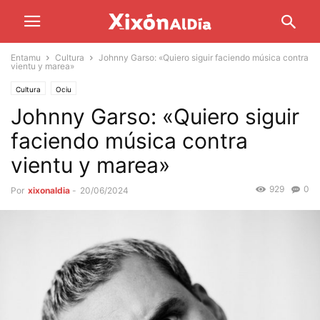
Entamu
Cultura
Johnny Garso: «Quiero siguir faciendo música contra
vientu y marea»
Cultura
Ociu
Johnny Garso: «Quiero siguir
faciendo música contra
vientu y marea»
929
0
Por
xixonaldia
-
20/06/2024