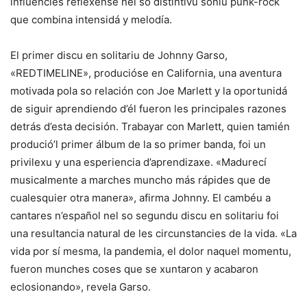
influencies refléxense nel so distintivu soníu punk-rock
que combina intensidá y melodía.
El primer discu en solitariu de Johnny Garso,
«REDTIMELINE», producióse en California, una aventura
motivada pola so relación con Joe Marlett y la oportunidá
de siguir aprendiendo d’él fueron les principales razones
detrás d’esta decisión. Trabayar con Marlett, quien tamién
produció’l primer álbum de la so primer banda, foi un
privilexu y una esperiencia d’aprendizaxe. «Madurecí
musicalmente a marches muncho más rápides que de
cualesquier otra manera», afirma Johnny. El cambéu a
cantares n’español nel so segundu discu en solitariu foi
una resultancia natural de les circunstancies de la vida. «La
vida por sí mesma, la pandemia, el dolor naquel momentu,
fueron munches coses que se xuntaron y acabaron
eclosionando», revela Garso.