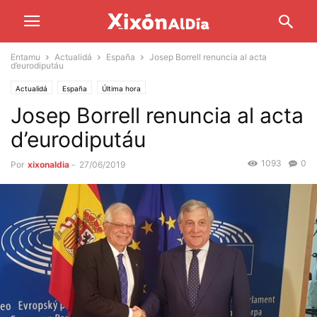
Entamu
Actualidá
España
Josep Borrell renuncia al acta
d’eurodiputáu
Actualidá
España
Última hora
Josep Borrell renuncia al acta
d’eurodiputáu
1093
0
Por
xixonaldia
-
27/06/2019