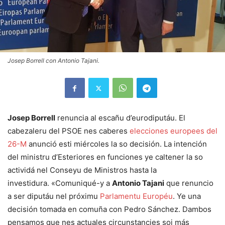
Josep Borrell con Antonio Tajani.
Josep Borrell
renuncia al escañu d’eurodiputáu. El
cabezaleru del PSOE nes caberes
elecciones europees del
26-M
anunció esti miércoles la so decisión. La intención
del ministru d’Esteriores en funciones ye caltener la so
actividá nel Conseyu de Ministros hasta la
investidura. «Comuniqué-y a
Antonio Tajani
que renuncio
a ser diputáu nel próximu
Parlamentu Européu
. Ye una
decisión tomada en comuña con Pedro Sánchez. Dambos
pensamos que nes actuales circunstancies soi más