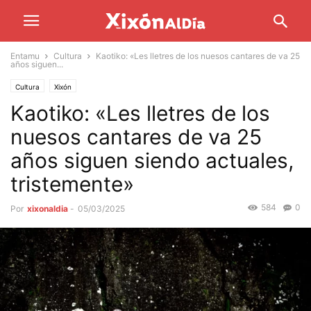
Entamu
Cultura
Kaotiko: «Les lletres de los nuesos cantares de va 25
años siguen...
Cultura
Xixón
Kaotiko: «Les lletres de los
nuesos cantares de va 25
años siguen siendo actuales,
tristemente»
584
0
Por
xixonaldia
-
05/03/2025