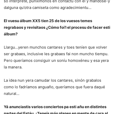
so intérprete, punxímonos en contactu con él y mandóse-y
dalguna qu’otra camiseta como agradecimientu…
El vuesu álbum XX5 tien 25 de los vuesos temes
regrabaos y revisitaos ¿Cómo foi’l el procesu de facer esti
álbum?
Llargu…yeren munchos cantares y toes teníen que volver
ser grabaes, inclusive les grabaes fai non muncho tiempu.
Pero queríamos consiguir un soníu homoxéneu y esa yera
la manera.
La idea nun yera camudar los cantares, sinón grabalos
como lo fadríamos anguaño, queríamos que fuera daqué
natural…
Yá anunciastis varios conciertos pa esti añu en distintes
partes del Estáu. ¿Teneís más planes en mente de cara al