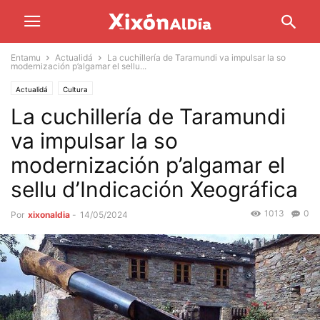
Entamu
Actualidá
La cuchillería de Taramundi va impulsar la so
modernización p’algamar el sellu...
Actualidá
Cultura
La cuchillería de Taramundi
va impulsar la so
modernización p’algamar el
sellu d’Indicación Xeográfica
1013
0
Por
xixonaldia
-
14/05/2024