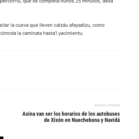
ti percorríu, que se completa nunos 25 minutos, dexa
itar la cueva que lleven calzáu afayadizu, como
cómoda la caminata hasta’l yacimientu.
Artículu viniente
Asina van ser los horarios de los autobuses
de Xixón en Nuechebona y Navidá