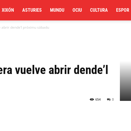
XIXÓN
ASTURIES
MUNDU
OCIU
CULTURA
ESPOR
e abrir dende’l próximu sábadu
ra vuelve abrir dende’l
654
0