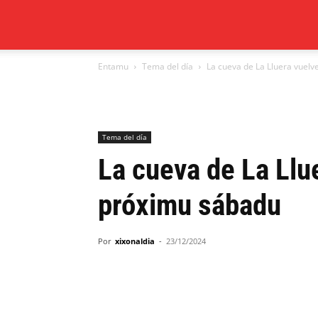
Xixón
Entamu
Tema del día
La cueva de La Lluera vuelv
al
día
Tema del día
La cueva de La Llue
próximu sábadu
Por
xixonaldia
-
23/12/2024