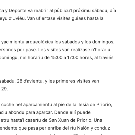
ca y Deporte va reabrir al públicu’l próximu sábadu, día
eyu d’Uviéu. Van ufiertase visites guiaes hasta la
e yacimientu arqueolóxicu los sábados y los domingos,
sones por pase. Les visites van realizase n’horariu
omingu, nel horariu de 15:00 a 17:00 hores, al traviés
ábadu, 28 d’avientu, y les primeres visites van
 29.
coche nel aparcamientu al pie de la ilesia de Priorio,
aciu abondu para aparcar. Dende ellí puede
tru hasta’l caseríu de San Xuan de Priorio. Una
endente que pasa per enriba del ríu Nalón y conduz