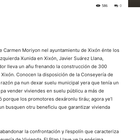
586
0
de Carmen Moriyon nel ayuntamientu de Xixón énte los
Izquierda Xunida en Xixón, Javier Suárez Llana,
or lleva un añu frenando la construcción de 300
n Xixón. Conocen la disposición de la Conseyería de
 razón pa nun dexar suelu municipal yera que tenía un
pa vender viviendes en suelu públicu a más de
 porque los promotores dexáronlu tiráu; agora ye’l
n busquen otru beneficiu que garantizar vivienda
abandonar la confrontación y l’espolín que caracteriza
seyería de Vivienda. El Plan Llave ye la enésima