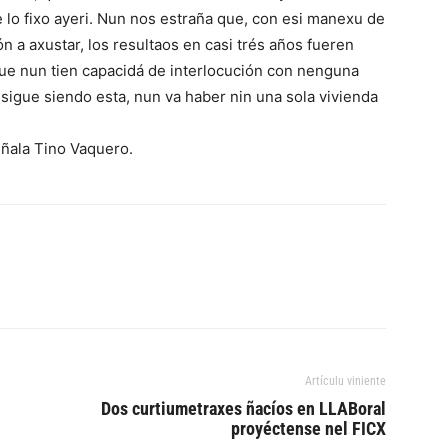
lo fixo ayeri. Nun nos estraña que, con esi manexu de
n a axustar, los resultaos en casi trés años fueren
que nun tien capacidá de interlocución con nenguna
ón sigue siendo esta, nun va haber nin una sola vivienda
señala Tino Vaquero.
Artículu viniente
Dos curtiumetraxes ñacíos en LLABoral
proyéctense nel FICX