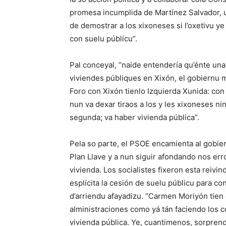
promesa incumplida de Martínez Salvador, u
de demostrar a los xixoneses si l’oxetivu ye 
con suelu públicu”.
Pal conceyal, “naide entendería qu’énte una
viviendes públiques en Xixón, el gobiernu m
Foro con Xixón tienlo Izquierda Xunida: con 
nun va dexar tiraos a los y les xixoneses n
segunda; va haber vivienda pública”.
Pela so parte, el PSOE encamienta al gobier
Plan Llave y a nun siguir afondando nos er
vivienda. Los socialistes fixeron esta reiv
esplícita la cesión de suelu públicu para co
d’arriendu afayadizu. “Carmen Moriyón tien 
alministraciones como yá tán faciendo los 
vivienda pública. Ye, cuantimenos, sorprende