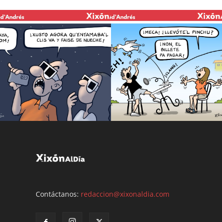
Contáctanos:
redaccion@xixonaldia.com