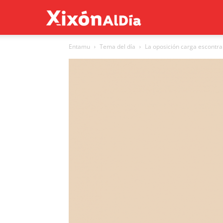
Xixón
Entamu
Tema del día
La oposición carga escontra
al
día