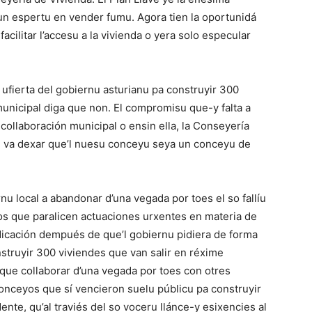
n espertu en vender fumu. Agora tien la oportunidá
facilitar l’accesu a la vivienda o yera solo especular
 ufierta del gobiernu asturianu pa construyir 300
unicipal diga que non. El compromisu que-y falta a
collaboración municipal o ensin ella, la Conseyería
in va dexar que’l nuesu conceyu seya un conceyu de
nu local a abandonar d’una vegada por toes el so fallíu
ros que paralicen actuaciones urxentes en materia de
indicación dempués de que’l gobiernu pidiera de forma
nstruyir 300 viviendes que van salir en réxime
que collaborar d’una vegada por toes con otres
conceyos que sí vencieron suelu públicu pa construyir
nte, qu’al traviés del so voceru llánce-y esixencies al