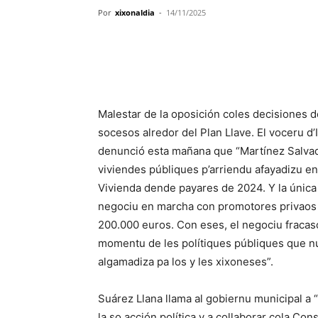
Por
xixonaldia
-
14/11/2025
Malestar de la oposición coles decisiones 
socesos alredor del Plan Llave. El voceru d’
denunció esta mañana que “Martínez Salvad
viviendes públiques p’arriendu afayadizu e
Vivienda dende payares de 2024. Y la única
negociu en marcha con promotores privaos 
200.000 euros. Con eses, el negociu fracasó
momentu de les polítiques públiques que nu
algamadiza pa los y les xixoneses”.
Suárez Llana llama al gobiernu municipal a “
la so acción política y a collaborar cola Con