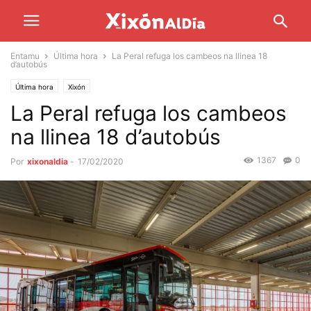
Entamu
Última hora
La Peral refuga los cambeos na llinea 18
d’autobús
Última hora
Xixón
La Peral refuga los cambeos
na llinea 18 d’autobús
1367
0
Por
xixonaldia
-
17/02/2020