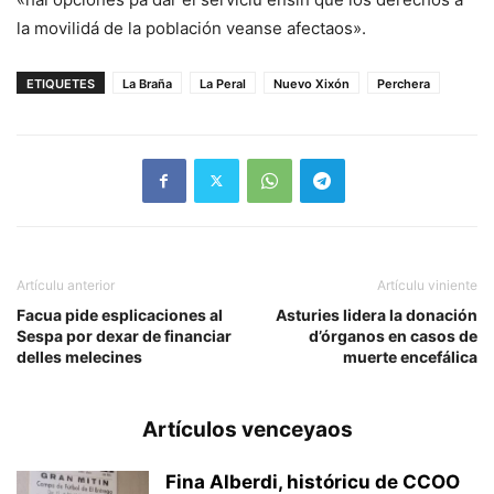
la movilidá de la población veanse afectaos».
ETIQUETES
La Braña
La Peral
Nuevo Xixón
Perchera
Artículu anterior
Artículu viniente
Facua pide esplicaciones al
Asturies lidera la donación
Sespa por dexar de financiar
d’órganos en casos de
delles melecines
muerte encefálica
Artículos venceyaos
Fina Alberdi, históricu de CCOO