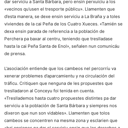
dar serviciu a Santa Bárbara, pero ensin perxuiciu a los
«vecinos qu’usen el tresporte públicu». Llamenten que
d’esta manera, se dexe ensin serviciu a La Braña y a toles
viviendes de la cai Peña de los Cuatro Xueces. «Tamién se
dexa ensin parada de referencia a la población de
Perchera pa baxar al centru, teniendo que treslladase
hasta la cai Peña Santa de Enol», señalen nun comunicáu
de prensa.
L’asociación entiende que los cambeos nel percorríu va
xenerar problemes d’aparcamientu y na circulación del
tráficu. Critiquen que nenguna de les propuestes que
treslladaron al Conceyu foi tenida en cuenta.
«Tresllademos hasta cuatro propuestes distintes pa dar
serviciu a la población de Santa Bárbara y siempres nos
dixeron que nun son vidables». Llamenten que tolos
cambeos se concentren na mesma zona y esclarien que
«hai opciones pa dar el serviciu ensin que los derechos a