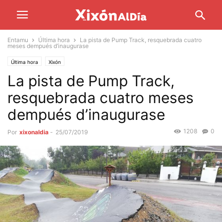
Entamu
Última hora
La pista de Pump Track, resquebrada cuatro
meses dempués d’inaugurase
Última hora
Xixón
La pista de Pump Track,
resquebrada cuatro meses
dempués d’inaugurase
1208
0
Por
xixonaldia
-
25/07/2019