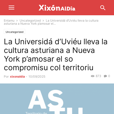
Entamu
Uncategorized
La Universidá d’Uviéu lleva la cultura
asturiana a Nueva York p’amosar el...
Uncategorized
La Universidá d’Uviéu lleva la
cultura asturiana a Nueva
York p’amosar el so
compromisu col territoriu
873
0
Por
xixonaldia
-
10/09/2025