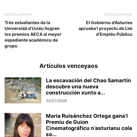
Artículu anterior
Artículu viniente
Trés estudiantes de la
El Gobiernu d’Asturies
Universidá d’Uviéu llogren
aprueba’l proyectu de Llei
los premios AECA al meyor
d’Empléu Públicu
espediente académicu de
grupu
Artículos venceyaos
La escavación del Chao Samartín
descubre una nueva
construcción xunto a...
30/07/2026
María Ruisánchez Ortega gana’l
Premiu de Guion
Cinematográficu n’asturianu cola
so...