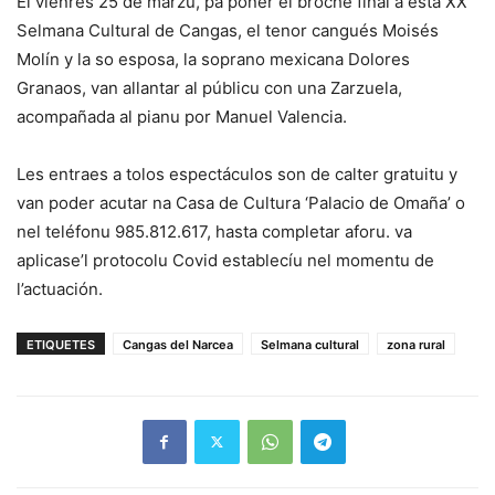
El vienres 25 de marzu, pa poner el broche final a esta XX
Selmana Cultural de Cangas, el tenor cangués Moisés
Molín y la so esposa, la soprano mexicana Dolores
Granaos, van allantar al públicu con una Zarzuela,
acompañada al pianu por Manuel Valencia.
Les entraes a tolos espectáculos son de calter gratuitu y
van poder acutar na Casa de Cultura ‘Palacio de Omaña’ o
nel teléfonu 985.812.617, hasta completar aforu. va
aplicase’l protocolu Covid establecíu nel momentu de
l’actuación.
ETIQUETES
Cangas del Narcea
Selmana cultural
zona rural