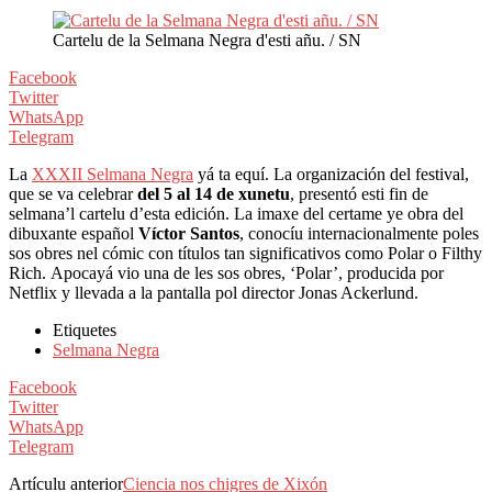
Cartelu de la Selmana Negra d'esti añu. / SN
Facebook
Twitter
WhatsApp
Telegram
La
XXXII Selmana Negra
yá ta equí. La organización del festival,
que se va celebrar
del 5 al 14 de xunetu
, presentó esti fin de
selmana’l cartelu d’esta edición. La imaxe del certame ye obra del
dibuxante español
Víctor Santos
, conocíu internacionalmente poles
sos obres nel cómic con títulos tan significativos como Polar o Filthy
Rich. Apocayá vio una de les sos obres, ‘Polar’, producida por
Netflix y llevada a la pantalla pol director Jonas Ackerlund.
Etiquetes
Selmana Negra
Facebook
Twitter
WhatsApp
Telegram
Artículu anterior
Ciencia nos chigres de Xixón