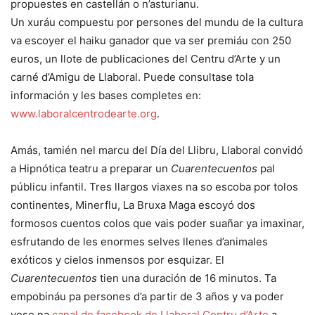
propuestes en castellán o n’asturianu.
Un xuráu compuestu por persones del mundu de la cultura
va escoyer el haiku ganador que va ser premiáu con 250
euros, un llote de publicaciones del Centru d’Arte y un
carné d’Amigu de Llaboral. Puede consultase tola
información y les bases completes en:
www.laboralcentrodearte.org
.
Amás, tamién nel marcu del Día del Llibru, Llaboral convidó
a Hipnótica teatru a preparar un
Cuarentecuentos
pal
públicu infantil. Tres llargos viaxes na so escoba por tolos
continentes, Minerflu, La Bruxa Maga escoyó dos
formosos cuentos colos que vais poder suañar ya imaxinar,
esfrutando de les enormes selves llenes d’animales
exóticos y cielos inmensos por esquizar. El
Cuarentecuentos
tien una duración de 16 minutos. Ta
empobináu pa persones d’a partir de 3 años y va poder
vese na
canal de facebook de Llaboral Centru d’Arte
a