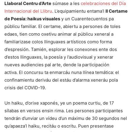
Llaboral Centru d’Arte
súmase a les
celebraciones del Día
Internacional del Llibru
. L’equipamientu entama’l
II Certame
de Poesía: haikus visuales
y un Cuarentecuentos pa
públicu familiar. El certame, abiertu a persones de toles
edaes, tien como oxetivu animar al públicu xeneral a
familiarizase colos llinguaxes artísticos como forma
d’espresión. Tamién, esplorar les conexones ente dos
d’estos llinguaxes, la poesía y l’audiovisual y xenerar
nueves audiencies pal arte, dende la participación
activa. El concursu ta enmarcáu nuna llínea temática: el
confinamientu deriváu del estáu d’alarma xeneráu pola
crisis del COVID-19.
Un haiku, d’orixe xaponés, ye un poema curtiu, de 17
sílabas en versos ensin rima. Les persones participantes
tendrán d’unviar un vídeu d’un máximu de 30 segundos nel
qu’apaeza’l haiku, recitáu o escritu. Puen presentase