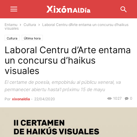
Entamu
Cultura
Laboral Centru d’Arte entama un concursu d’haikus
visuales
Cultura
Última hora
Laboral Centru d’Arte entama
un concursu d’haikus
visuales
El certame de poesía, empobináu al públicu xeneral, va
permanecer abiertu hasta'l próximu 15 de mayu
1027
0
Por
xixonaldia
-
22/04/2020