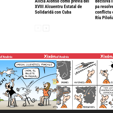
Alicia Alonso como previa del
decisiva 
XVIII Alcuentru Estatal de
pa resolv
Solidaridá con Cuba
conflictu 
Ríu Piloñ