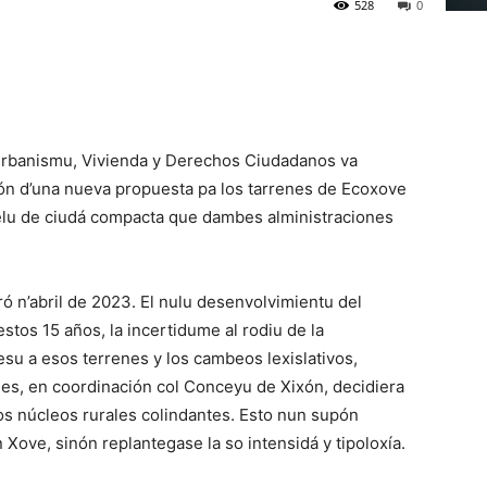
528
0
 Urbanismu, Vivienda y Derechos Ciudadanos va
ión d’una nueva propuesta pa los tarrenes de Ecoxove
elu de ciudá compacta que dambes alministraciones
ó n’abril de 2023. El nulu desenvolvimientu del
estos 15 años, la incertidume al rodiu de la
esu a esos terrenes y los cambeos lexislativos,
ries, en coordinación col Conceyu de Xixón, decidiera
los núcleos rurales colindantes. Esto nun supón
 Xove, sinón replantegase la so intensidá y tipoloxía.