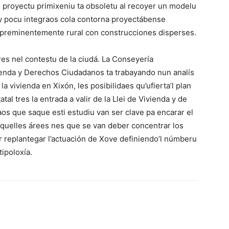
 proyectu primixeniu ta obsoletu al recoyer un modelu
s y pocu integraos cola contorna proyectábense
preminentemente rural con construcciones disperses.
es nel contestu de la ciudá. La Conseyería
ienda y Derechos Ciudadanos ta trabayando nun analís
a vivienda en Xixón, les posibilidaes qu’ufierta’l plan
tal tres la entrada a valir de la Llei de Vivienda y de
aos que saque esti estudiu van ser clave pa encarar el
aquelles árees nes que se van deber concentrar los
r replantegar l’actuación de Xove definiendo’l númberu
ipoloxía.