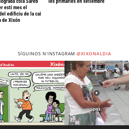
llograda cola Sareb
les primaries en setiembre
er esti mes el
del edificiu de la cai
a de Xixón
SÍGUINOS N'INSTAGRAM
@XIXONALDIA