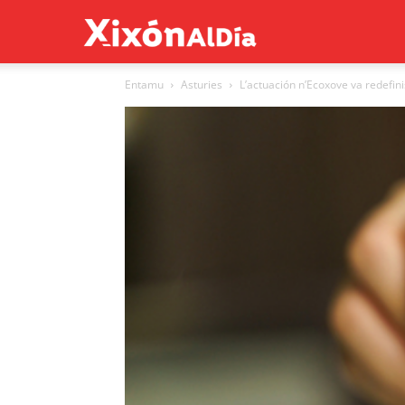
Xixón
Entamu
Asturies
L’actuación n’Ecoxove va redefin
al
día