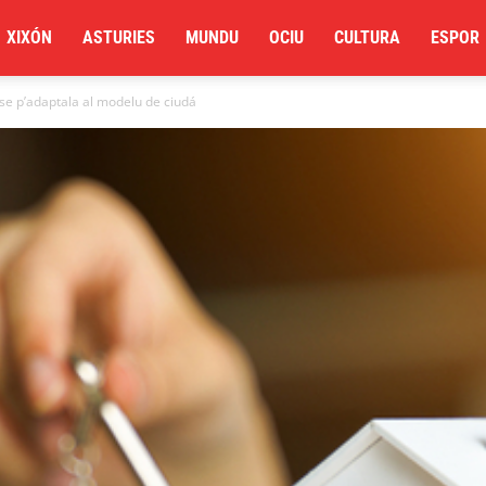
XIXÓN
ASTURIES
MUNDU
OCIU
CULTURA
ESPOR
ise p’adaptala al modelu de ciudá