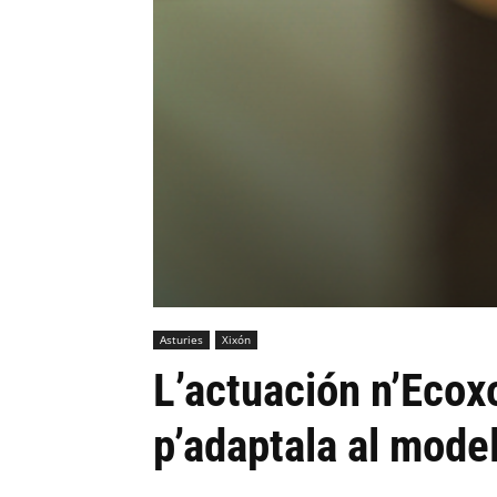
Asturies
Xixón
L’actuación n’Ecox
p’adaptala al mode