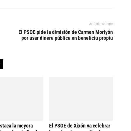
Artículu viniente
El PSOE pide la dimisión de Carmen Moriyón
por usar dineru públicu en beneficiu propiu
staca la meyora
El PSOE de Xixón va celebrar