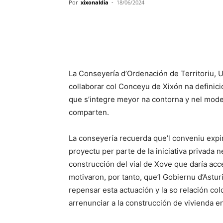
Por
xixonaldia
-
18/06/2024
La Conseyería d’Ordenación de Territoriu,
collaborar col Conceyu de Xixón na definic
que s’integre meyor na contorna y nel mod
comparten.
La conseyería recuerda que’l conveniu expir
proyectu per parte de la iniciativa privada n
construcción del vial de Xove que daría acc
motivaron, por tanto, que’l Gobiernu d’Astu
repensar esta actuación y la so relación co
arrenunciar a la construcción de vivienda en