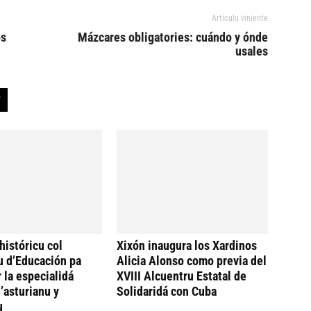
Artículu viniente
os
Mázcares obligatories: cuándo y ónde
usales
históricu col
Xixón inaugura los Xardinos
u d’Educación pa
Alicia Alonso como previa del
 la especialidá
XVIII Alcuentru Estatal de
’asturianu y
Solidaridá con Cuba
u