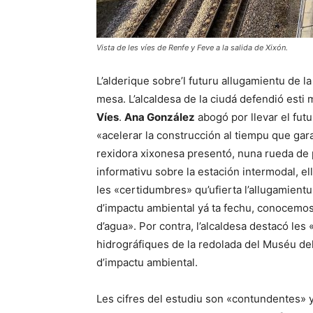
Vista de les víes de Renfe y Feve a la salida de Xixón.
L’alderique sobre’l futuru allugamientu de l
mesa. L’alcaldesa de la ciudá defendió est
Víes
.
Ana González
abogó por llevar el fut
«acelerar la construcción al tiempu que gara
rexidora xixonesa presentó, nuna rueda de 
informativu sobre la estación intermodal, e
les «certidumbres» qu’ufierta l’allugamient
d’impactu ambiental yá ta fechu, conocemos
d’agua». Por contra, l’alcaldesa destacó le
hidrográfiques de la redolada del Muséu del
d’impactu ambiental.
Les cifres del estudiu son «contundentes» y