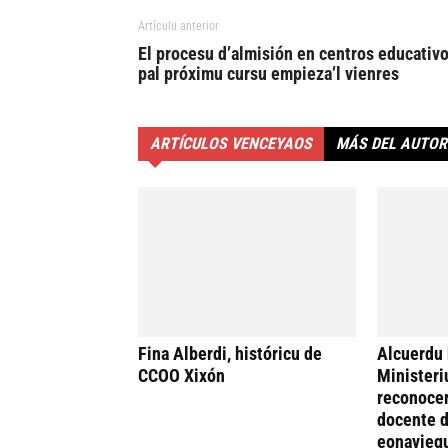
Artículu anterior
El procesu d’almisión en centros educativ
pal próximu cursu empieza’l vienres
ARTÍCULOS VENCEYAOS
MÁS DEL AUTOR
Fina Alberdi, históricu de
Alcuerdu 
CCOO Xixón
Ministeri
reconocer
docente d
eonavieg