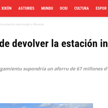
XIXÓN
ASTURIES
MUNDU
OCIU
CULTURA
ESPOR
 la estación intermodal a Moreda
de devolver la estación i
ugamientu supondría un aforru de 67 millones d