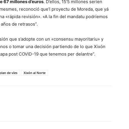
e 67 millones d’euros
. D’ellos, 15’5 millones seríen
s mesmes, reconoció que’l proyectu de Moreda, que yá
a «rápida revisión». «A la fin del mandatu podríemos
 años de retrasos”.
isión que s’adopte con un «consensu mayoritariu» y
nos o tomar una decisión partiendo de lo que Xixón
etapa post COVID-19 que tenemos per delantre”.
plan de víes
Xixón al Norte