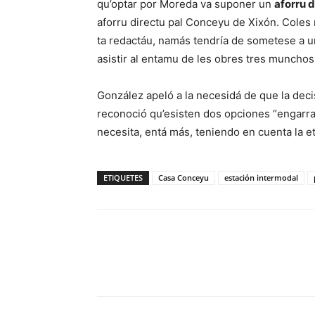
qu’optar por Moreda va suponer un
aforru d
aforru directu pal Conceyu de Xixón. Cole
ta redactáu, namás tendría de sometese a un
asistir al entamu de les obres tres munchos
González apeló a la necesidá de que la dec
reconoció qu’esisten dos opciones “engarra
necesita, entá más, teniendo en cuenta la 
ETIQUETES
Casa Conceyu
estación intermodal