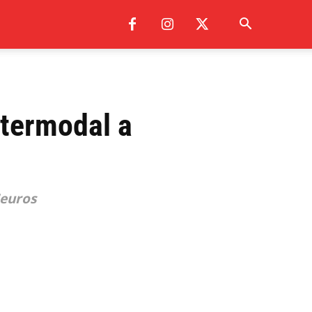
ntermodal a
'euros