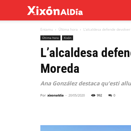
Xixón
Entamu
Última hora
L’alcaldesa defende devolver
al
Última hora
Xixón
L’alcaldesa defen
día
Moreda
Ana González destaca qu'esti all
Por
xixonaldia
-
20/05/2020
992
0