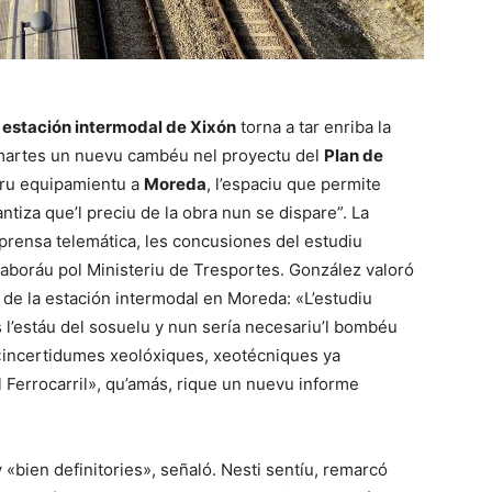
a
estación intermodal de Xixón
torna a tar enriba la
i martes un nuevu cambéu nel proyectu del
Plan de
uru equipamientu a
Moreda
, l’espaciu que permite
ntiza que’l preciu de la obra nun se dispare”. La
prensa telemática, les concusiones del estudiu
llaboráu pol Ministeriu de Tresportes. González valoró
u de la estación intermodal en Moreda: «L’estudiu
 l’estáu del sosuelu y nun sería necesariu’l bombéu
s «incertidumes xeolóxiques, xeotécniques ya
 Ferrocarril», qu’amás, rique un nuevu informe
 «bien definitories», señaló. Nesti sentíu, remarcó