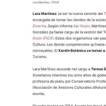
Lara Martínez. / PSOE
Lara Martínez
va ser la nueva xerente del
T
encargada de tomar les riendes de la socie
Divertia
. Según informa
Ser Xixón
, Martíne
González pa faese cargu de la xestión del T
Xixón (FICX)
. Estos dos organismos van pas
Cultura. Les demás competencies qu’hasta a
conceyalíes. El
Xardín Botánicu va tornar 
Turismu.
Lara Martínez asocede nel cargu a
Teresa 
Xovellanos mientres los ocho años de gob
profesora de pianu pol Conservatorio Profes
l’Asociación de Xestores Culturales d’Asturi
axunta.
Divertia creóse en 2014. Axunta les árees d