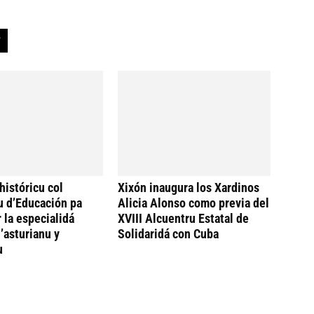
históricu col
Xixón inaugura los Xardinos
u d’Educación pa
Alicia Alonso como previa del
 la especialidá
XVIII Alcuentru Estatal de
’asturianu y
Solidaridá con Cuba
u