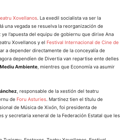
eatru Xovellanos
. La exedil socialista va ser la
dá una vegada se resuelva la reorganización de
z ye l’apuesta del equipu de gobiernu que dirixe Ana
eatru Xovellanos y el
Festival Internacional de Cine de
ar a depender directamente de la conceyalía de
gora dependíen de Divertia van repartise ente delles
a Mediu Ambiente
, mientres que Economía va asumir
Sánchez
, responsable de la xestión del teatru
iernu de
Foru Asturies
. Martínez tien el títulu de
ional de Música de Xixón, foi presidenta de
es y secretaria xeneral de la Federación Estatal que les
e Turismu, Festexos, Teatru Xovellanos, Festival