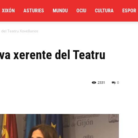
XIXÓN
ASTURIES
MUNDU
OCIU
CULTURA
ESPOR
 del Teatru Xovellanos
va xerente del Teatru
2331
0