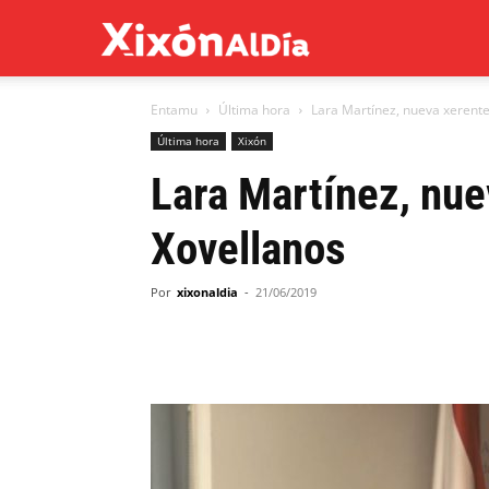
Xixón
Entamu
Última hora
Lara Martínez, nueva xerente
al
Última hora
Xixón
Lara Martínez, nue
día
Xovellanos
Por
xixonaldia
-
21/06/2019