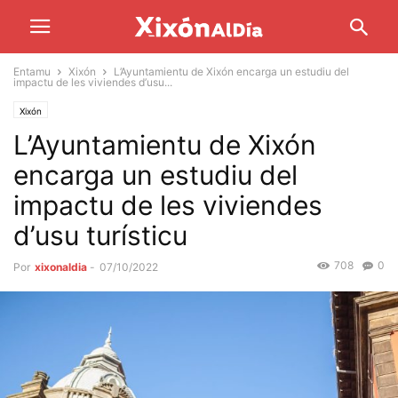
Entamu
Xixón
L’Ayuntamientu de Xixón encarga un estudiu del
impactu de les viviendes d’usu...
Xixón
L’Ayuntamientu de Xixón
encarga un estudiu del
impactu de les viviendes
d’usu turísticu
708
0
Por
xixonaldia
-
07/10/2022