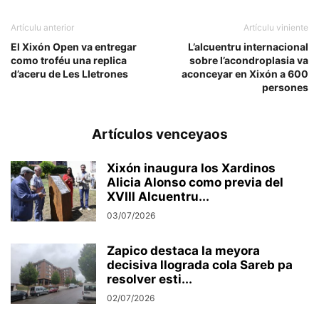
Artículu anterior
Artículu viniente
El Xixón Open va entregar
L’alcuentru internacional
como troféu una replica
sobre l’acondroplasia va
d’aceru de Les Lletrones
aconceyar en Xixón a 600
persones
Artículos venceyaos
Xixón inaugura los Xardinos
Alicia Alonso como previa del
XVIII Alcuentru...
03/07/2026
Zapico destaca la meyora
decisiva llograda cola Sareb pa
resolver esti...
02/07/2026