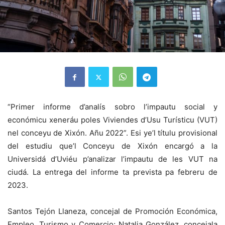
“Primer informe d’analís sobro l’impautu social y
económicu xeneráu poles Viviendes d’Usu Turísticu (VUT)
nel conceyu de Xixón. Añu 2022”. Esi ye’l títulu provisional
del estudiu que’l Conceyu de Xixón encargó a la
Universidá d’Uviéu p’analizar l’impautu de les VUT na
ciudá. La entrega del informe ta prevista pa febreru de
2023.
Santos Tejón Llaneza, concejal de Promoción Económica,
Empleo, Turismo y Comercio; N
atalia González, concejala