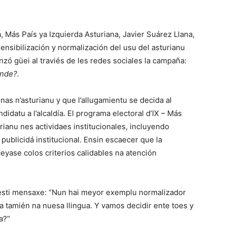
a, Más País ya Izquierda Asturiana, Javier Suárez Llana,
ensibilización y normalización del usu del asturianu
anzó güei al traviés de les redes sociales la campaña:
ónde?.
onas n’asturianu y que l’allugamientu se decida al
ndidatu a l’alcaldía. El programa electoral d’IX – Más
urianu nes actividaes institucionales, incluyendo
publicidá institucional. Ensin escaecer que la
eyase colos criterios calidables na atención
 esti mensaxe: “Nun hai meyor exemplu normalizador
ea tamién na nuesa llingua. Y vamos decidir ente toes y
a?”