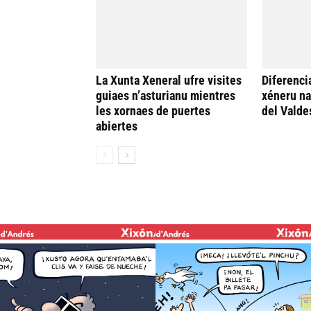
La Xunta Xeneral ufre visites
Diferenci
guiaes n’asturianu mientres
xéneru n
les xornaes de puertes
del Valde
abiertes