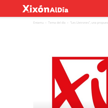
Xixón
Entamu
Tema del día
“Les Lletrones”, una propuest
al
día