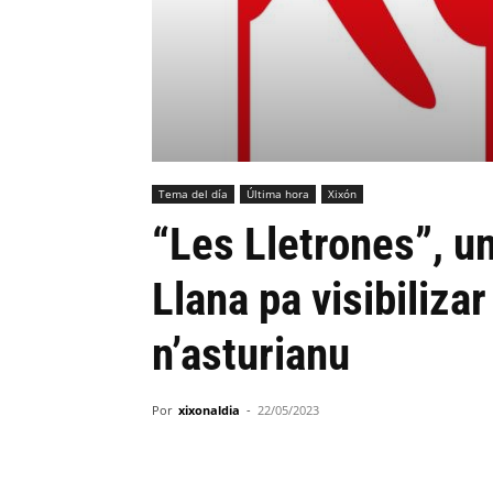
Tema del día
Última hora
Xixón
“Les Lletrones”, u
Llana pa visibilizar
n’asturianu
Por
xixonaldia
-
22/05/2023