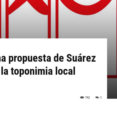
na propuesta de Suárez
 la toponimia local
742
0