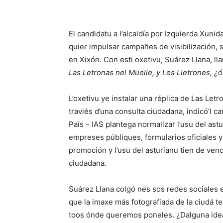
El candidatu a l’alcaldía por Izquierda Xunid
quier impulsar campañes de visibilización, s
en Xixón. Con esti oxetivu, Suárez Llana, ll
Las Letronas nel Muelle, y Les Lletrones, ¿
L’oxetivu ye instalar una réplica de Las Letr
traviés d’una consulta ciudadana, indicó’l ca
País – IAS plantega normalizar l’usu del ast
empreses públiques, formularios oficiales y 
promoción y l’usu del asturianu tien de venc
ciudadana.
Suárez Llana colgó nes sos redes sociales
que la imaxe más fotografiada de la ciudá t
toos ónde queremos poneles. ¿Dalguna ide