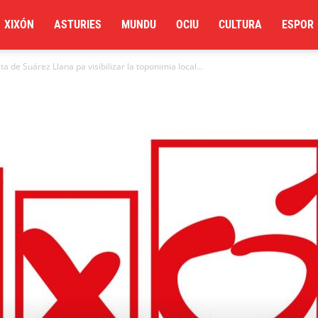
XIXÓN
ASTURIES
MUNDU
OCIU
CULTURA
ESPOR
a de Suárez Llana pa visibilizar la toponimia local...