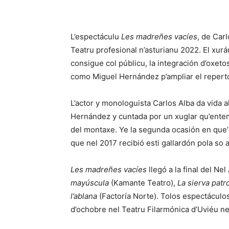
L’espectáculu
Les madreñes vacíes
, de Car
Teatru profesional n’asturianu 2022. El xurá
consigue col públicu, la integración d’oxetos 
como Miguel Hernández p’ampliar el repertor
L’actor y monologuista Carlos Alba da vida 
Hernández y cuntada por un xuglar qu’enteme
del montaxe. Ye la segunda ocasión en que’
que nel 2017 recibió esti gallardón pola so
Les madreñes vacíes
llegó a la final del N
mayúscula
(Kamante Teatro),
La sierva patr
l’ablana
(Factoría Norte). Tolos espectáculos
d’ochobre nel Teatru Filarmónica d’Uviéu ne