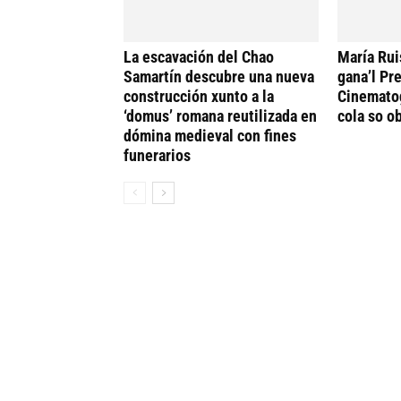
La escavación del Chao
María Rui
Samartín descubre una nueva
gana’l Pr
construcción xunto a la
Cinematog
‘domus’ romana reutilizada en
cola so ob
dómina medieval con fines
funerarios