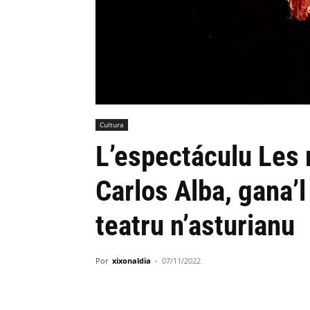
Cultura
L’espectáculu Les
Carlos Alba, gana’
teatru n’asturianu
Por
xixonaldia
-
07/11/2022