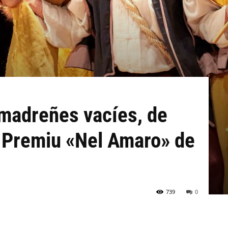
 madreñes vacíes, de
l Premiu «Nel Amaro» de
739
0