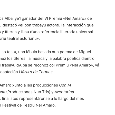
los Alba, ye’l ganador del VI Premiu «Nel Amaro» de
u destacó «el bon trabayu actoral, la interacción que
y títeres y l’usu d’una referencia lliteraria universal
iu teatral asturianu».
al so testu, una fábula basada nun poema de Miguel
z los títeres, la música y la palabra poética dientro
l trabayu d’Alba se reconoz col Premiu «Nel Amaro», yá
 adaptación
Llázaro de Tormes
.
el Amaro xunto a les producciones
Con M
ona
(Producciones Nun Tris) y
Aventurina
 finalistes representáronse a lo llargo del mes
l Festival de Teatru Nel Amaro.