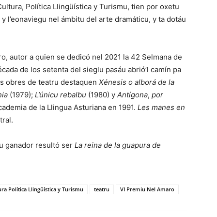
ltura, Política Llingüística y Turismu, tien por oxetu
u y l’eonaviegu nel ámbitu del arte dramáticu, y ta dotáu
aro, autor a quien se dedicó nel 2021 la 42 Selmana de
década de los setenta del sieglu pasáu abrió’l camín pa
sos obres de teatru destaquen
Xénesis
o alborá de la
nia
(1979);
L’únicu rebalbu
(1980) y
Antígona
,
por
Academia de la Llingua Asturiana en 1991.
Les manes en
tral.
lu ganador resultó ser
La reina de la guapura de
ra Política Llingüística y Turismu
teatru
VI Premiu Nel Amaro