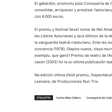
El gallardón, promovíu pola Conseyería de Cu
consolidar, arriquecer y prestixar l’asturian
con 6.000 euros.
El premiu y festival lleva’l nome de Nel Am
les Lletres Asturianes y qu’a últimos de la 
la vanguardia teatral n’asturianu. Ente les 
concencia
(1978);
Glayíos nueos, vieya mur
exemplu
, que ganó’l Premiu de teatru de l’
caxón
(2003) foi la so última publicación tea
Na edición última d’esti premiu, l’espectácu
Leenane
, de Producciones Nun Tris.
ETIQUETES
Carlos Alba Cellero
Conseyeria de Cultu