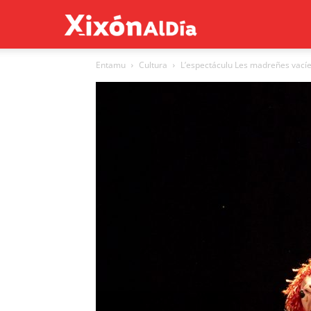
Xixón
Entamu
Cultura
L’espectáculu Les madreñes vacíes
al
día