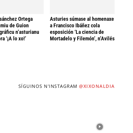
sánchez Ortega
Asturies súmase al homenaxe
emiu de Guion
a Francisco Ibáñez cola
ráficu n’asturianu
esposición ‘La ciencia de
ra ‘¡A lo xo!’
Mortadelo y Filemón’, n’Avilés
SÍGUINOS N'INSTAGRAM
@XIXONALDIA