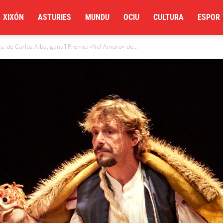
XIXÓN
ASTURIES
MUNDU
OCIU
CULTURA
ESPOR
, de Carlos Alba, gana’l Premiu «Nel Amaro» de...