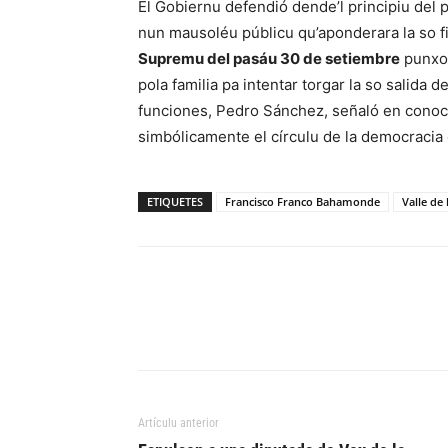
El Gobiernu defendió dende’l principiu del 
nun mausoléu públicu qu’aponderara la so f
Supremu del pasáu 30 de setiembre
punxo 
pola familia pa intentar torgar la so salida 
funciones, Pedro Sánchez, señaló en conoci
simbólicamente el círculu de la democracia
ETIQUETES
Francisco Franco Bahamonde
Valle de 
Artículu anterior