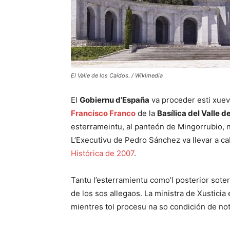
El Valle de los Caídos. / Wikimedia
El
Gobiernu d’España
va proceder esti xuev
Francisco Franco
de la
Basílica del Valle d
esterrameintu, al panteón de Mingorrubio, n
L’Executivu de Pedro Sánchez va llevar a c
Histórica de 2007
.
Tantu l’esterramientu como’l posterior sote
de los sos allegaos. La ministra de Xusticia
mientres tol procesu na so condición de not