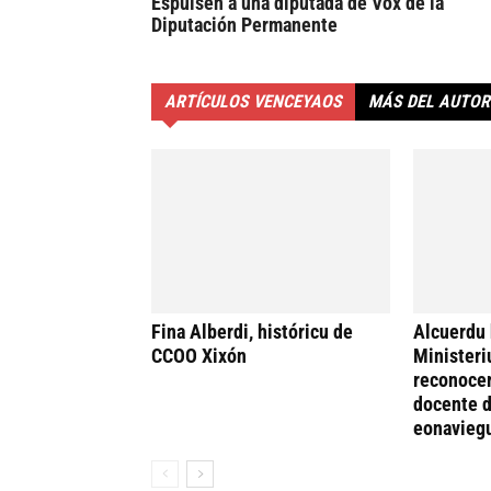
Espulsen a una diputada de Vox de la
Diputación Permanente
ARTÍCULOS VENCEYAOS
MÁS DEL AUTOR
Fina Alberdi, históricu de
Alcuerdu 
CCOO Xixón
Ministeri
reconocer
docente d
eonavieg