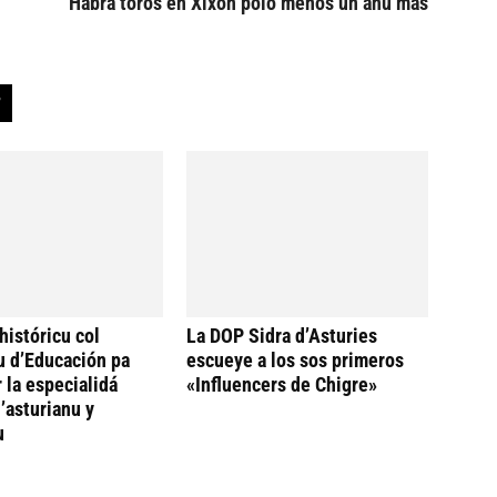
Habrá toros en Xixón polo menos un añu más
históricu col
La DOP Sidra d’Asturies
u d’Educación pa
escueye a los sos primeros
 la especialidá
«Influencers de Chigre»
’asturianu y
u