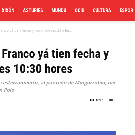
XIXÓN
ASTURIES
MUNDU
OCIU
CULTURA
ESPOR
anco yá tien fecha y hora: xueves 24 a les...
 Franco yá tien fecha y
les 10:30 hores
 so esterrameintu, al panteón de Mingorrubio, nel
n Polo
1097
0