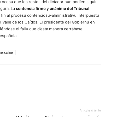
procesu que los restos del dictador nun podíen siguir
igura. La
sentencia firme y unánime del Tribunal
fin al procesu contenciosu-alministrativu interpuestu
del Valle de los Caídos. El presidente del Gobiernu en
éndose el fallu que d’esta manera cerrábase
 española.
los Caídos
Artículu viniente