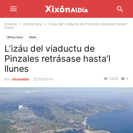
Entamu
Última hora
L’izáu del viaductu de Pinzales retrásase hasta’l
llunes
Última hora
Xixón
L’izáu del viaductu de
Pinzales retrásase hasta’l
llunes
1000
0
Por
xixonaldia
-
23/10/2019