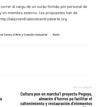
 correr al cargu de un xuráu formáu por personal de
l y un miembru esternu. Les propuestes han de
http://labjoven6.laboralcentrodearte.org
ral Centru d'Arte y Creación Industrial
Xixón
Artículu viniente
Cultura pon en marcha’l proyectu Pegoyu,
tu
almacén d’horros pa facilitar el
caltenimientu y restauración d’elementos