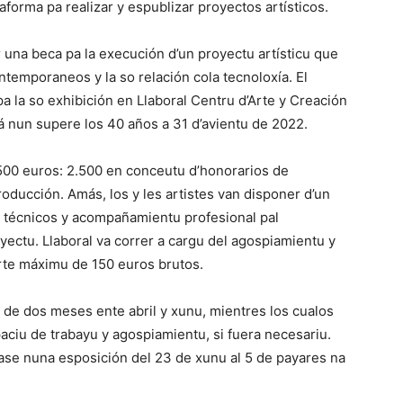
forma pa realizar y espublizar proyectos artísticos.
r una beca pa la execución d’un proyectu artísticu que
ntemporaneos y la so relación cola tecnoloxía. El
 la so exhibición en Llaboral Centru d’Arte y Creación
 edá nun supere los 40 años a 31 d’avientu de 2022.
500 euros: 2.500 en conceutu d’honorarios de
oducción. Amás, los y les artistes van disponer d’un
s técnicos y acompañamientu profesional pal
ectu. Llaboral va correr a cargu del agospiamientu y
orte máximu de 150 euros brutos.
 de dos meses ente abril y xunu, mientres los cualos
paciu de trabayu y agospiamientu, si fuera necesariu.
izase nuna esposición del 23 de xunu al 5 de payares na