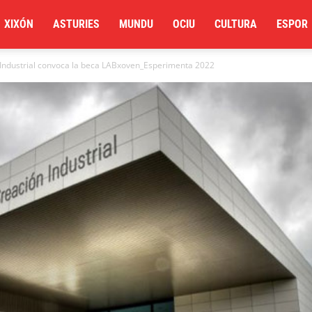
XIXÓN
ASTURIES
MUNDU
OCIU
CULTURA
ESPOR
n Industrial convoca la beca LABxoven_Esperimenta 2022