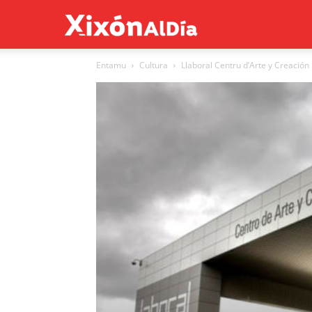
Xixón
Entamu
Cultura
Llaboral Centru d’Arte y Creació
al
día