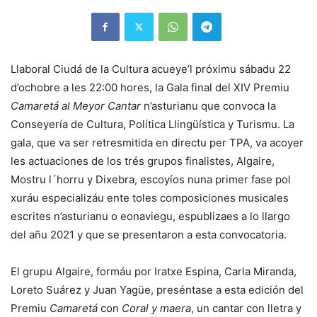
Llaboral Ciudá de la Cultura acueye’l próximu sábadu 22
d’ochobre a les 22:00 hores, la Gala final del XIV Premiu
Camaretá
al Meyor Cantar
n’asturianu que convoca la
Conseyería de Cultura, Política Llingüística y Turismu. La
gala, que va ser retresmitida en directu per TPA, va acoyer
les actuaciones de los trés grupos finalistes, Algaire,
Mostru l´horru y Dixebra, escoyíos nuna primer fase pol
xuráu especializáu ente toles composiciones musicales
escrites n’asturianu o eonaviegu, espublizaes a lo llargo
del añu 2021 y que se presentaron a esta convocatoria.
El grupu Algaire, formáu por Iratxe Espina, Carla Miranda,
Loreto Suárez y Juan Yagüe, preséntase a esta edición del
Premiu
Camaretá
con
Coral y maera
, un cantar con lletra y