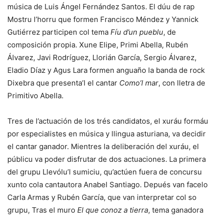
música de Luis Ángel Fernández Santos. El dúu de rap
Mostru l’horru que formen Francisco Méndez y Yannick
Gutiérrez participen col tema
Fíu
d’un pueblu
, de
composición propia. Xune Elipe, Primi Abella, Rubén
Álvarez, Javi Rodríguez, Llorián García, Sergio Álvarez,
Eladio Díaz y Agus Lara formen anguaño la banda de rock
Dixebra que presenta’l el cantar
Como’l
mar
, con lletra de
Primitivo Abella.
Tres de l’actuación de los trés candidatos, el xuráu formáu
por especialistes en música y llingua asturiana, va decidir
el cantar ganador. Mientres la deliberación del xuráu, el
públicu va poder disfrutar de dos actuaciones. La primera
del grupu Llevólu’l sumiciu, qu’actúen fuera de concursu
xunto cola cantautora Anabel Santiago. Depués van facelo
Carla Armas y Rubén García, que van interpretar col so
grupu, Tras el muro
El que conoz a tierra
, tema ganadora