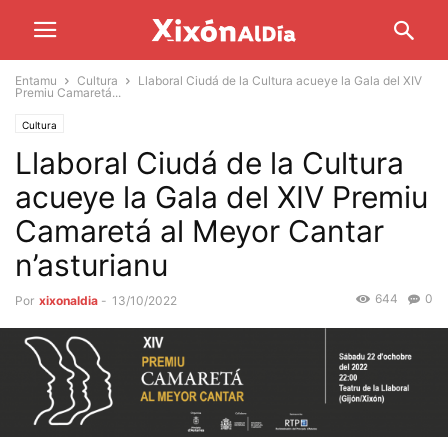
Entamu
Cultura
Llaboral Ciudá de la Cultura acueye la Gala del XIV
Premiu Camaretá...
Cultura
Llaboral Ciudá de la Cultura
acueye la Gala del XIV Premiu
Camaretá al Meyor Cantar
n’asturianu
644
0
Por
xixonaldia
-
13/10/2022