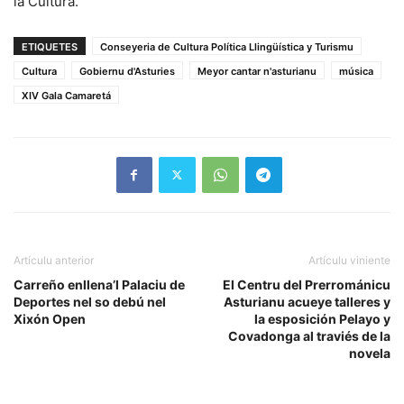
la Cultura.
ETIQUETES
Conseyeria de Cultura Política Llingüística y Turismu
Cultura
Gobiernu d'Asturies
Meyor cantar n'asturianu
música
XIV Gala Camaretá
Artículu anterior
Artículu viniente
Carreño enllena’l Palaciu de
El Centru del Prerrománicu
Deportes nel so debú nel
Asturianu acueye talleres y
Xixón Open
la esposición Pelayo y
Covadonga al traviés de la
novela