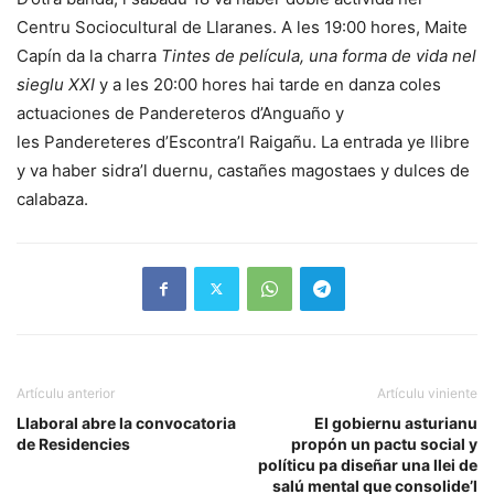
Centru Sociocultural de Llaranes. A les 19:00 hores, Maite
Capín da la charra
Tintes de película, una forma de vida nel
sieglu XX
I
y a les 20:00 hores hai tarde en danza coles
actuaciones de Pandereteros d’Anguaño y
les Pandereteres d’Escontra’l Raigañu. La entrada ye llibre
y va haber sidra’l duernu, castañes magostaes y dulces de
calabaza.
Artículu anterior
Artículu viniente
Llaboral abre la convocatoria
El gobiernu asturianu
de Residencies
propón un pactu social y
políticu pa diseñar una llei de
salú mental que consolide’l