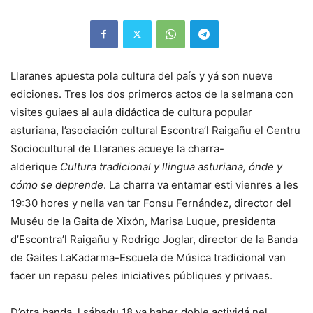
Llaranes apuesta pola cultura del país y yá son nueve
ediciones. Tres los dos primeros actos de la selmana con
visites guiaes al aula didáctica de cultura popular
asturiana, l’asociación cultural Escontra’l Raigañu el Centru
Sociocultural de Llaranes acueye la charra-
alderique
Cultura tradicional y llingua asturiana, ónde y
cómo se deprende
. La charra va entamar esti vienres a les
19:30 hores y nella van tar Fonsu Fernández, director del
Muséu de la Gaita de Xixón, Marisa Luque, presidenta
d’Escontra’l Raigañu y Rodrigo Joglar, director de la Banda
de Gaites LaKadarma-Escuela de Música tradicional van
facer un repasu peles iniciatives públiques y privaes.
D’otra banda, l sábadu 18 va haber doble actividá nel