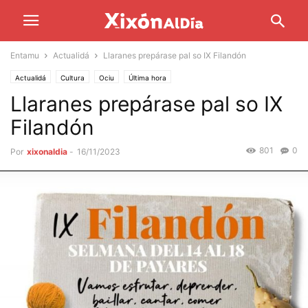
Entamu
Actualidá
Llaranes prepárase pal so IX Filandón
Actualidá
Cultura
Ociu
Última hora
Llaranes prepárase pal so IX
Filandón
801
0
Por
xixonaldia
-
16/11/2023