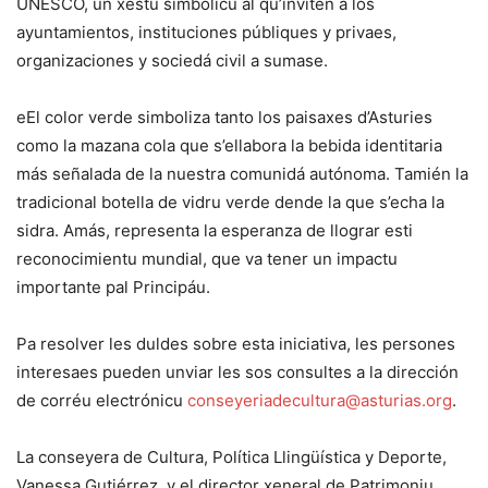
UNESCO, un xestu simbólicu al qu’inviten a los
ayuntamientos, instituciones públiques y privaes,
organizaciones y sociedá civil a sumase.
eEl color verde simboliza tanto los paisaxes d’Asturies
como la mazana cola que s’ellabora la bebida identitaria
más señalada de la nuestra comunidá autónoma. Tamién la
tradicional botella de vidru verde dende la que s’echa la
sidra. Amás, representa la esperanza de llograr esti
reconocimientu mundial, que va tener un impactu
importante pal Principáu.
Pa resolver les duldes sobre esta iniciativa, les persones
interesaes pueden unviar les sos consultes a la dirección
de corréu electrónicu
conseyeriadecultura@asturias.org
.
La conseyera de Cultura, Política Llingüística y Deporte,
Vanessa Gutiérrez, y el director xeneral de Patrimoniu