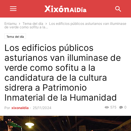
Entamu
Tema del día
Los edificios públicos asturianos van illuminase
de verde como sofitu a la...
Tema del día
Los edificios públicos
asturianos van illuminase de
verde como sofitu a la
candidatura de la cultura
sidrera a Patrimonio
Inmaterial de la Humanidad
575
0
Por
xixonaldia
-
25/11/2024