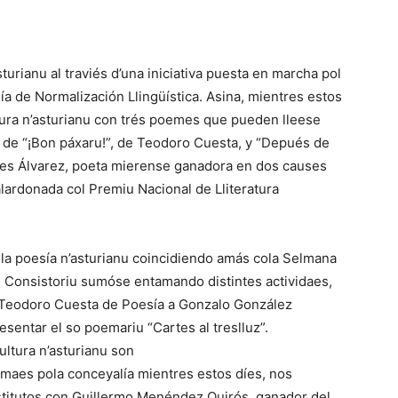
urianu al traviés d’una iniciativa puesta en marcha pol
ía de Normalización Llingüística. Asina, mientres estos
atura n’asturianu con trés poemes que pueden lleese
e de “¡Bon páxaru!”, de Teodoro Cuesta, y “Depués de
des Álvarez, poeta mierense ganadora en dos causes
lardonada col Premiu Nacional de Lliteratura
y la poesía n’asturianu coincidiendo amás cola Selmana
e’l Consistoriu sumóse entamando distintes actividaes,
u Teodoro Cuesta de Poesía a Gonzalo González
sentar el so poemariu “Cartes al treslluz”.
cultura n’asturianu son
amaes pola conceyalía mientres estos díes, nos
stitutos con Guillermo Menéndez Quirós, ganador del