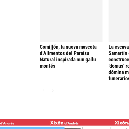
Comiḷḷón, la nueva mascota
La escava
d’Alimentos del Paraísu
Samartín 
Natural inspirada nun gallu
construcc
montés
‘domus’ r
dómina me
funerario