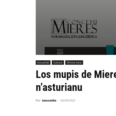
Actualidá
Cultura
Última hora
Los mupis de Mier
n’asturianu
Por
xixonaldia
-
05/05/2023