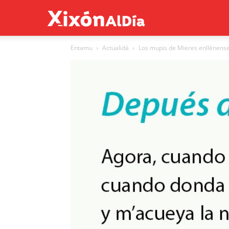
Xixón
Entamu
Actualidá
Los mupis de Mieres enllénense
al
día