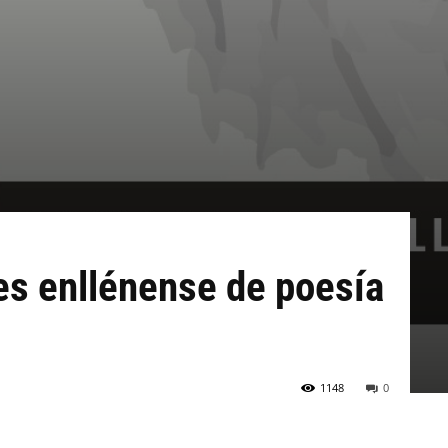
es enllénense de poesía
1148
0