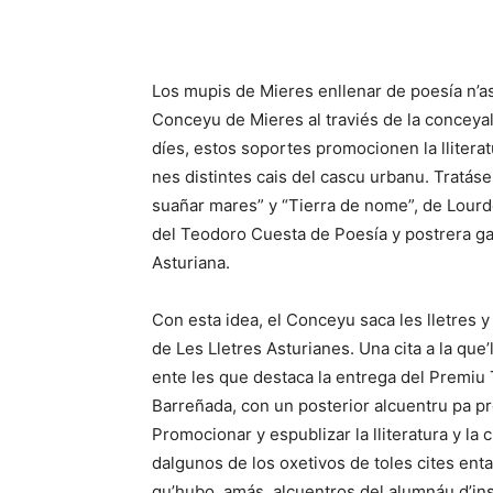
Los mupis de Mieres enllenar de poesía n’ast
Conceyu de Mieres al traviés de la conceyal
díes, estos soportes promocionen la lliter
nes distintes cais del cascu urbanu. Tratás
suañar mares” y “Tierra de nome”, de Lour
del Teodoro Cuesta de Poesía y postrera ga
Asturiana.
Con esta idea, el Conceyu saca les lletres 
de Les Lletres Asturianes. Una cita a la qu
ente les que destaca la entrega del Premi
Barreñada, con un posterior alcuentru pa pre
Promocionar y espublizar la lliteratura y la 
dalgunos de los oxetivos de toles cites ent
qu’hubo, amás, alcuentros del alumnáu d’in