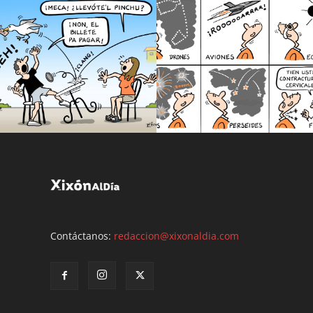
Contáctanos:
redaccion@xixonaldia.com