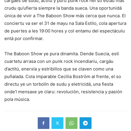
cargaes de sudu, actitú y puru punk rock nel so estáu más
crudu qu’ufierta siempre la banda sueca. Una oportunidá
única de vivir a The Baboon Show más cerca que nunca. El
conciertu va ser el 31 de mayu na Sala Estilo, cola apertura
de puertes a les 19:00 hores y col entamu del espectáculu
entá por confirmar.
The Baboon Show ye pura dinamita. Dende Suecia, esti
cuartetu arrasa con un punk rock incendiariu, cargáu
d’actitú, enerxía y estribillos que se claven como una
puñalada. Cola imparable Cecilia Boström al frente, el so
directu ye un torbolín de sudu y eletricidá, una fiesta
onde’l mensaxe ye claru: revolución, resistencia y pasión
pola música.