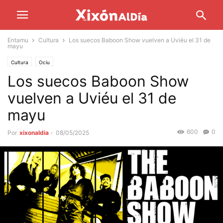
Entamu
Cultura
Los suecos Baboon Show vuelven a Uviéu el 31 de
mayu
Cultura
Ociu
Los suecos Baboon Show
vuelven a Uviéu el 31 de
mayu
600
0
Por
xixonaldia
-
08/05/2025