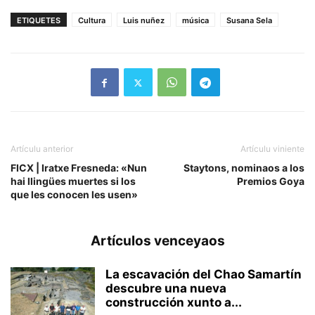
ETIQUETES
Cultura
Luis nuñez
música
Susana Sela
Artículu anterior
Artículu viniente
FICX | Iratxe Fresneda: «Nun
Staytons, nominaos a los
hai llingües muertes si los
Premios Goya
que les conocen les usen»
Artículos venceyaos
La escavación del Chao Samartín
descubre una nueva
construcción xunto a...