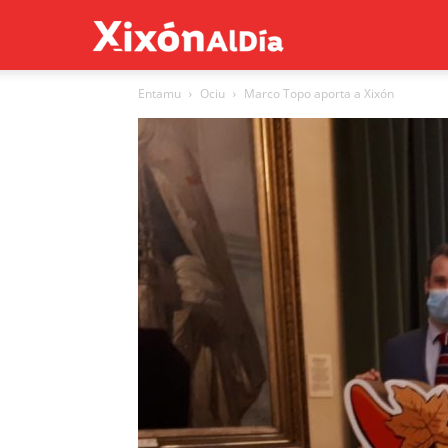
Xixón
Entamu
Ociu
Marco Topo aporta a Xixón
al
día