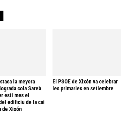
staca la meyora
El PSOE de Xixón va celebrar
llograda cola Sareb
les primaries en setiembre
er esti mes el
del edificiu de la cai
a de Xixón