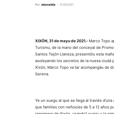
Por
xixonaldia
-
31/05/2021
XIXÓN, 31 de mayu de 2021.-
Marco Topo apo
Turismu, de la mano del conceyal de Promo
Santos Tejón Llaneza, presentólu esta maña
asoleyando los secretos de la nuesa ciudá 
Xixón, Marco Topo va tar acompangáu de do
Serena.
Ye un xuegu al que se llega al traviés d’una
que families con neños/es de 5 a 12 años pu
renomaos de Xixón, usando’l xuegu y la gami