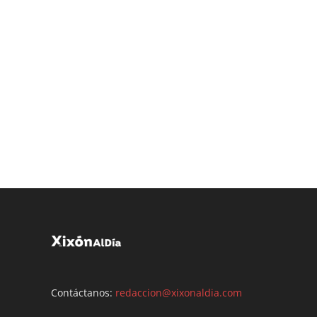
Contáctanos:
redaccion@xixonaldia.com