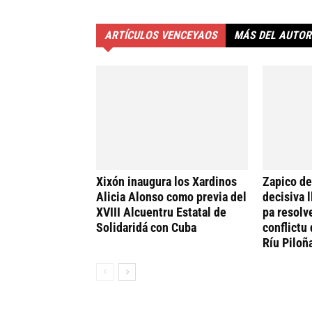
ARTÍCULOS VENCEYAOS
MÁS DEL AUTOR
Xixón inaugura los Xardinos
Zapico de
Alicia Alonso como previa del
decisiva 
XVIII Alcuentru Estatal de
pa resolv
Solidaridá con Cuba
conflictu 
Ríu Piloñ