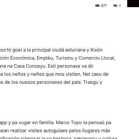
877
0
rtó güei a la principal ciudá asturiana y Xixón
ción Económica, Empléu, Turismu y Comerciu Llocal,
na na Casa Conceyu. Esti personaxe va dir
pa los neños y neñes que mos visiten. Nel casu de
s de los nuesos personaxes del país: Trasgu y
app
y pa xugar en familia. Marco Topo ta pensaú pa
ean realizar visites autoguiaes pelos llugares más
ficación p’amosar la so hestoria, patrimoniu y cultura.