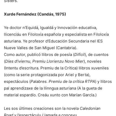
Sisters.
Xurde Fernández (Candás, 1975)
Ye doctor n’Equidá, Igualdá y Innovación educativa,
llicenciáu en Filoloxía española y especialista en Filoloxía
asturiana. Ye profesor d’Educación Secundaria nel IES
Nueve Valles de San Miguel (Cantabria).
Como autor, publicó llibros de poesía (
Difícil
), de cuentos
(
Díes d’iviernu, Premiu Llorienzu Novo Mier
), noveles
(Intentu d’escritura. Premiu de la Crítica) llibros xuveniles
(como la serie protagonizada por Ariel y Berta),
espectáculos (
Palabres. Premiu de la crítica RTPA
) y llibros
pal aprendizaxe de la llinngua asturiana (A la gueta de
material espardío. Creáu xunto con Marían García.)
Les sos últimes creaciones son la novela
Caledonian
Road
y l’espectáculu
Llamada a conceyu
.