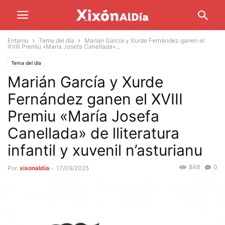
Entamu
Tema del día
Marián García y Xurde Fernández ganen el
XVIII Premiu «María Josefa Canellada»...
Tema del día
Marián García y Xurde
Fernández ganen el XVIII
Premiu «María Josefa
Canellada» de lliteratura
infantil y xuvenil n’asturianu
848
0
Por
xixonaldia
-
17/09/2025