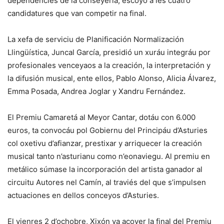
dependencies de
la conseyería, escoyó a les cuatro
candidatures que van competir na final.
La xefa de serviciu de Planificación Normalización
Llingüística, Juncal
García, presidió un xuráu integráu por
profesionales venceyaos a la creación, la interpretación y
la difusión musical, ente ellos, Pablo Alonso, Alicia Álvarez,
Emma Posada, Andrea Joglar y Xandru Fernández.
El
Premiu Camaretá al Meyor Cantar
, dotáu con 6.000
euros, ta convocáu
pol Gobiernu del Principáu d’Asturies
col oxetivu d’afianzar, prestixar y arriquecer la creación
musical tanto n’asturianu como n’eonaviegu. Al premiu en
metálico súmase la incorporación del artista ganador al
circuitu
Autores nel Camín
, al traviés del que s’impulsen
actuaciones en dellos
conceyos d’Asturies.
El vienres 2 d’ochobre, Xixón va acoyer la final del
Premiu