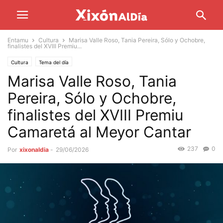
Entamu
Cultura
Marisa Valle Roso, Tania Pereira, Sólo y Ochobre,
finalistes del XVIII Premiu...
Cultura
Tema del día
Marisa Valle Roso, Tania
Pereira, Sólo y Ochobre,
finalistes del XVIII Premiu
Camaretá al Meyor Cantar
237
0
Por
xixonaldia
-
29/06/2026