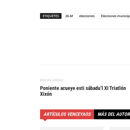
ETIQUETES
26-M
elecciones
Elecciones municip
Artículu anterior
Poniente acueye esti sábadu’l XI Triatlón
Xixón
ARTÍCULOS VENCEYAOS
MÁS DEL AUTOR