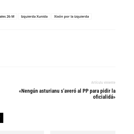
ales 26-M
Izquierda Xunida
Xixón por la izquierda
Artículu viniente
«Nengún asturianu s’averó al PP para pidir la
oficialidá»