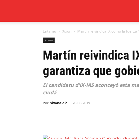
Xixón
Entamu
Xixón
Martín reivindica IX como la fuerza
al
Xixón
Martín reivindica 
día
garantiza que gobi
El candidatu d'IX-IAS aconceyó esta 
ciudá
Por
xixonaldia
-
20/05/2019