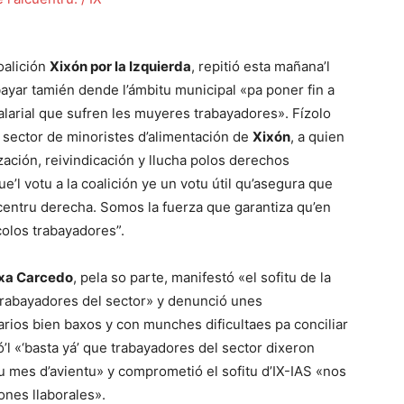
coalición
Xixón por la Izquierda
, repitió esta mañana’l
bayar tamién dende l’ámbitu municipal «pa poner fin a
 salarial que sufren les muyeres trabayadores». Fízolo
 sector de minoristes d’alimentación de
Xixón
, a quien
zación, reivindicación y llucha polos derechos
’l votu a la coalición ye un votu útil qu’asegura que
entru derecha. Somos la fuerza que garantiza qu’en
olos trabayadores”.
xa Carcedo
, pela so parte, manifestó «el sofitu de la
 trabayadores del sector» y denunció unes
arios bien baxos y con munches dificultaes pa conciliar
ó’l «‘basta yá’ que trabayadores del sector dixeron
u mes d’avientu» y comprometió el sofitu d’IX-IAS «nos
ones llaborales».