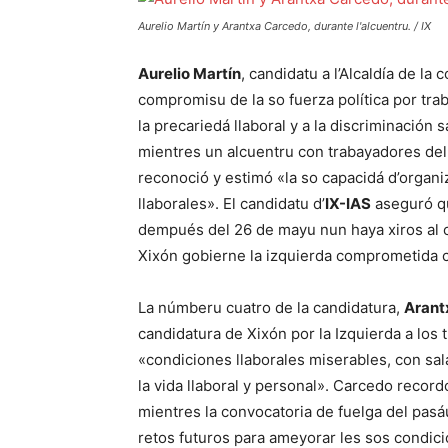
Aurelio Martín y Arantxa Carcedo, durante l'alcuentru. / IX
Aurelio Martín
, candidatu a l’Alcaldía de la 
compromisu de la so fuerza política por tra
la precariedá llaboral y a la discriminación
mientres un alcuentru con trabayadores del
reconoció y estimó «la so capacidá d’organi
llaborales». El candidatu d’
IX-IAS
aseguró que
dempués del 26 de mayu nun haya xiros al c
Xixón gobierne la izquierda comprometida c
La númberu cuatro de la candidatura,
Arant
candidatura de Xixón por la Izquierda a los
«condiciones llaborales miserables, con sal
la vida llaboral y personal». Carcedo record
mientres la convocatoria de fuelga del pasá
retos futuros para ameyorar les sos condici