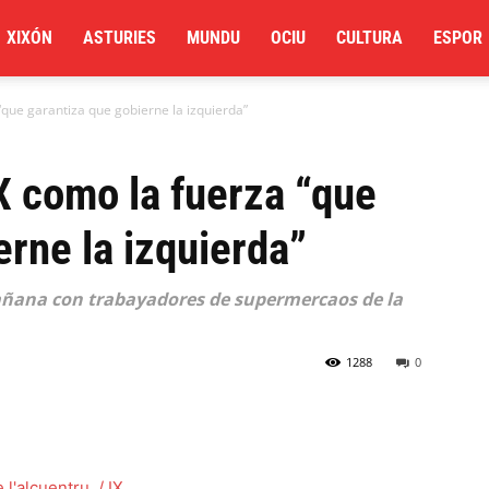
XIXÓN
ASTURIES
MUNDU
OCIU
CULTURA
ESPOR
 “que garantiza que gobierne la izquierda”
IX como la fuerza “que
erne la izquierda”
mañana con trabayadores de supermercaos de la
1288
0