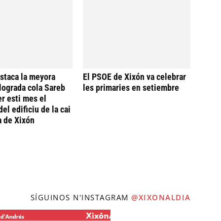
staca la meyora
El PSOE de Xixón va celebrar
llograda cola Sareb
les primaries en setiembre
er esti mes el
del edificiu de la cai
a de Xixón
SÍGUINOS N'INSTAGRAM
@XIXONALDIA