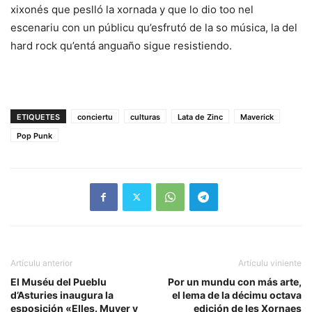
xixonés que peslló la xornada y que lo dio too nel
escenariu con un públicu qu’esfrutó de la so música, la del
hard rock qu’entá anguaño sigue resistiendo.
ETIQUETES
conciertu
culturas
Lata de Zinc
Maverick
Pop Punk
Artículu anterior
Artículu viniente
El Muséu del Pueblu
Por un mundu con más arte,
d’Asturies inaugura la
el lema de la décimu octava
esposición «Elles. Muyer y
edición de les Xornaes