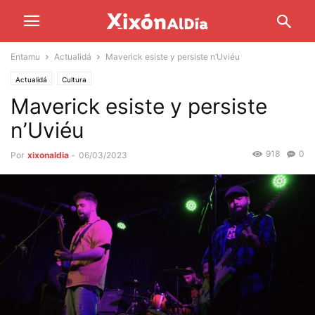
Entamu
Actualidá
Maverick esiste y persiste n’Uviéu
Actualidá
Cultura
Maverick esiste y persiste
n’Uviéu
918
0
Por
xixonaldia
-
06/03/2023