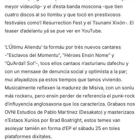
meyor videuclip- y el d’esta banda moscona -que tien
cuatro discos al so llombu y que tocó en prestixosos
festivales como’l Resurrection Fest y el Tsunami Xixón-. El
teaser d’adelantu yá se pue ver en YouTube.
‘L’Últimu Aliendu’ ta formáu por trés nuevos cantares
-”Esclavos del Momentu”, “Héroes Ensin Nome” y
“Qu’Arda’l Sol”-, toos ellos cantaos n’asturianu dafechu y
con un mensaxe de denuncia social y optimista a la par;
mui afayadizos pa estos tiempos que tamos viviendo.
Musicalmente reflexen la madurez de Misiva, con un soníu
más rockeru, pero ensin perder de referencia el punk-rock
d’influyencia anglosaxona que los caracteriza. Grabaos nos
OVNI Estudios de Pablo Martínez (Desakato) y masterizaos
n’Estaos Xuníos por Brad Boatright, estos temes van
asoleyar tamién en forma d’EP el sábadu 25 en toles
plataformes dixitales.