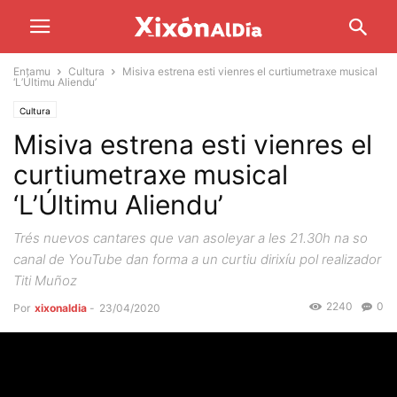
Entamu
Cultura
Misiva estrena esti vienres el curtiumetraxe musical
‘L’Últimu Aliendu’
Cultura
Misiva estrena esti vienres el
curtiumetraxe musical
‘L’Últimu Aliendu’
Trés nuevos cantares que van asoleyar a les 21.30h na so
canal de YouTube dan forma a un curtiu dirixíu pol realizador
Titi Muñoz
2240
0
Por
xixonaldia
-
23/04/2020