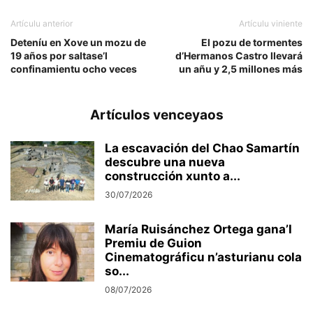
Artículu anterior
Artículu viniente
Deteníu en Xove un mozu de
El pozu de tormentes
19 años por saltase’l
d’Hermanos Castro llevará
confinamientu ocho veces
un añu y 2,5 millones más
Artículos venceyaos
La escavación del Chao Samartín
descubre una nueva
construcción xunto a...
30/07/2026
María Ruisánchez Ortega gana’l
Premiu de Guion
Cinematográficu n’asturianu cola
so...
08/07/2026