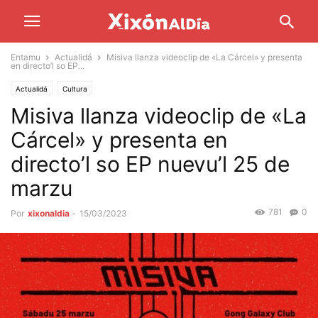
Entamu
Actualidá
Misiva llanza videoclip de «La Cárcel» y presenta
en directo’l so EP...
Actualidá
Cultura
Misiva llanza videoclip de «La
Cárcel» y presenta en
directo’l so EP nuevu’l 25 de
marzu
781
0
Por
xixonaldia
-
15/03/2023