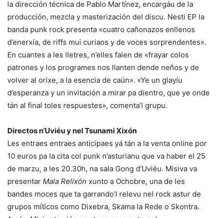
la dirección técnica de Pablo Martínez, encargáu de la
producción, mezcla y masterización del discu. Nesti EP la
banda punk rock presenta «cuatro cañonazos enllenos
d’enerxía, de riffs mui curiaos y de voces sorprendentes».
En cuantes a les lletres, n’elles falen de «frayar colos
patrones y los programes nos llanten dende neños y de
volver al orixe, a la esencia de caún». «Ye un glayíu
d’esperanza y un invitación a mirar pa dientro, que ye onde
tán al final toles respuestes», comenta’l grupu.
Directos n’Uviéu y nel Tsunami Xixón
Les entraes entraes anticipaes yá tán a la venta online por
10 euros pa la cita col punk n’asturianu que va haber el 25
de marzu, a les 20.30h, na sala Gong d’Uviéu. Misiva va
presentar
Mala Relixón
xunto a Ochobre, una de les
bandes moces que ta garrando’l relevu nel rock astur de
grupos míticos como Dixebra, Skama la Rede o Skontra.