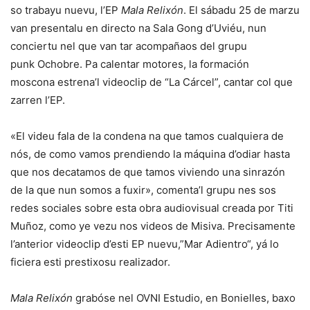
so trabayu nuevu, l’EP
Mala Relixón
. El sábadu 25 de marzu
van presentalu en directo na Sala Gong d’Uviéu, nun
conciertu nel que van tar acompañaos del grupu
punk Ochobre. Pa calentar motores, la formación
moscona estrena’l videoclip de “La Cárcel”, cantar col que
zarren l’EP.
«El videu fala de la condena na que tamos cualquiera de
nós, de como vamos prendiendo la máquina d’odiar hasta
que nos decatamos de que tamos viviendo una sinrazón
de la que nun somos a fuxir», comenta’l grupu nes sos
redes sociales sobre esta obra audiovisual creada por Titi
Muñoz, como ye vezu nos videos de Misiva. Precisamente
l’anterior videoclip d’esti EP nuevu,”Mar Adientro“, yá lo
ficiera esti prestixosu realizador.
Mala Relixón
grabóse nel OVNI Estudio, en Bonielles, baxo