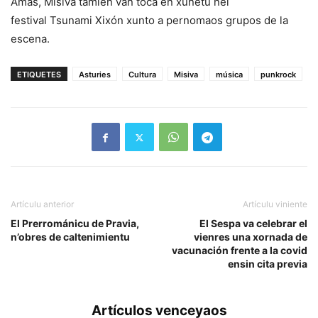
Amás, Misiva tamién van toca en xunetu nel
festival Tsunami Xixón xunto a pernomaos grupos de la
escena.
ETIQUETES
Asturies
Cultura
Misiva
música
punkrock
Artículu anterior
Artículu viniente
El Prerrománicu de Pravia,
El Sespa va celebrar el
n’obres de caltenimientu
vienres una xornada de
vacunación frente a la covid
ensin cita previa
Artículos venceyaos